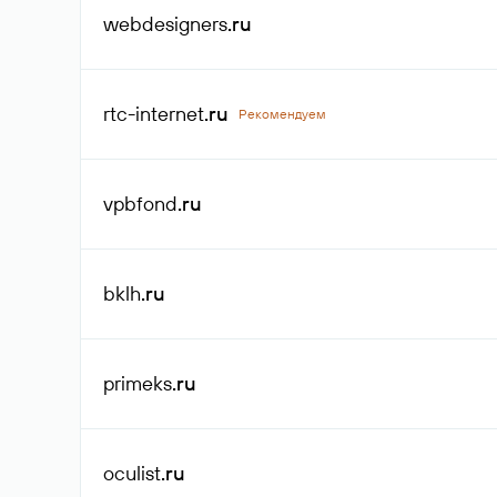
webdesigners
.ru
rtc-internet
.ru
Рекомендуем
vpbfond
.ru
bklh
.ru
primeks
.ru
oculist
.ru