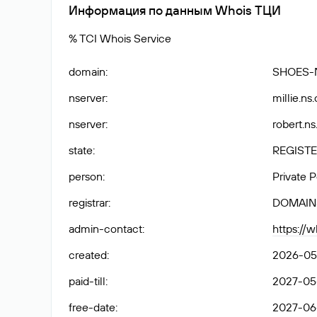
Информация по данным Whois ТЦИ
% TCI Whois Service
domain
:
SHOES-
nserver
:
millie.ns
nserver
:
robert.ns
state
:
REGISTE
person
:
Private 
registrar
:
DOMAIN
admin-contact
:
https://
created
:
2026-05
paid-till
:
2027-05
free-date
:
2027-06