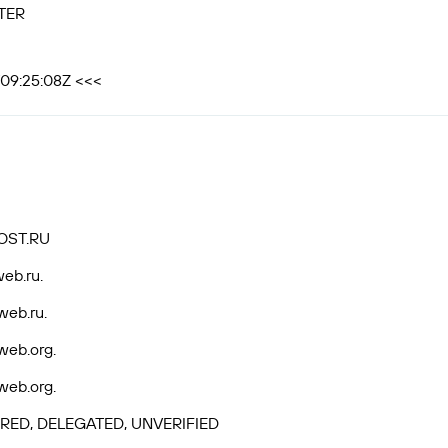
TER
T09:25:08Z <<<
OST.RU
web.ru.
web.ru.
web.org.
web.org.
RED, DELEGATED, UNVERIFIED