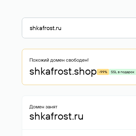
Похожий домен свободен!
shkafrost
.shop
-99%
SSL в подарок
Домен занят
shkafrost.ru