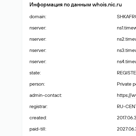
Информация по данным whois.nic.ru
domain
:
SHKAFR
nserver
:
ns1.time
nserver
:
ns2.time
nserver
:
ns3.time
nserver
:
ns4.time
state
:
REGISTE
person
:
Private 
admin-contact
:
https://
registrar
:
RU-CEN
created
:
2017.06.
paid-till
:
2027.06.