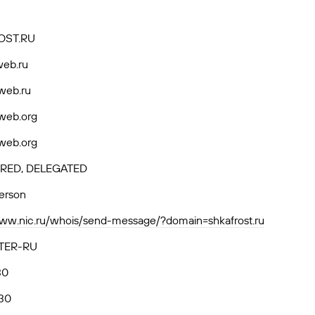
OST.RU
web.ru
web.ru
web.org
web.org
RED, DELEGATED
person
www.nic.ru/whois/send-message/?domain=shkafrost.ru
TER-RU
30
30