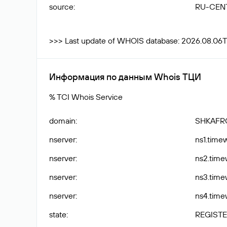
source
:
RU-CEN
>>> Last update of WHOIS database: 2026.08.06
Информация по данным Whois ТЦИ
% TCI Whois Service
domain
:
SHKAFR
nserver
:
ns1.time
nserver
:
ns2.time
nserver
:
ns3.time
nserver
:
ns4.time
state
:
REGISTE