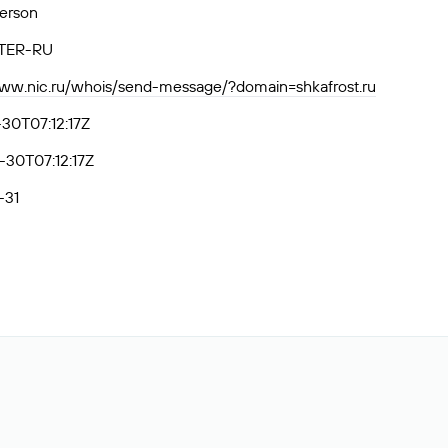
Person
TER-RU
www.nic.ru/whois/send-message/?domain=shkafrost.ru
30T07:12:17Z
30T07:12:17Z
-31