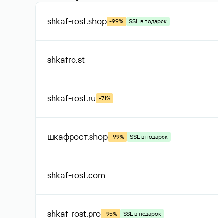
shkaf-rost
.shop
-99%
SSL в подарок
shkafro
.st
shkaf-rost
.ru
-71%
шкафрост
.shop
-99%
SSL в подарок
shkaf-rost
.com
shkaf-rost
.pro
-95%
SSL в подарок