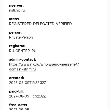
nserver
:
ns8.nic.ru.
state
:
REGISTERED, DELEGATED, VERIFIED
person
:
Private Person
registrar
:
RU-CENTER-RU
admin-contact
:
https://www.nic.ru/whois/send-message/?
domain=sfnm.ru
created
:
2026-08-05T15:32:32Z
paid-till
:
2027-08-05T15:32:32Z
free-date
:
2027-09-05