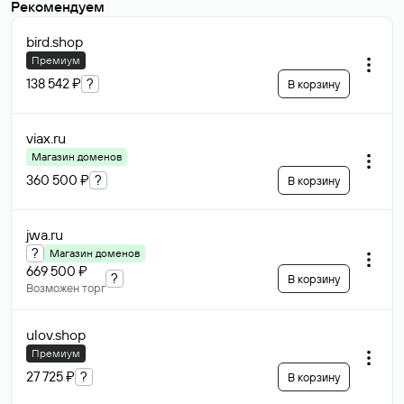
Рекомендуем
bird
.shop
Премиум
138 542 ₽
?
В корзину
viax
.ru
Магазин доменов
360 500 ₽
?
В корзину
jwa
.ru
?
Магазин доменов
669 500 ₽
?
В корзину
Возможен торг
ulov
.shop
Премиум
27 725 ₽
?
В корзину