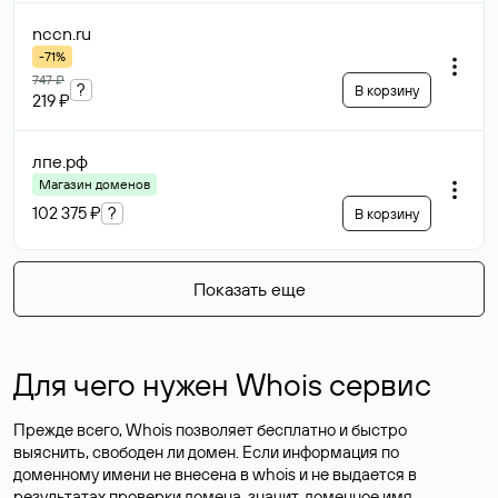
nccn
.ru
-71%
747 ₽
?
В корзину
219 ₽
лпе
.рф
Магазин доменов
102 375 ₽
?
В корзину
Показать еще
Для чего нужен Whois сервис
Прежде всего, Whois позволяет бесплатно и быстро
выяснить, свободен ли домен. Если информация по
доменному имени не внесена в whois и не выдается в
результатах проверки домена, значит, доменное имя