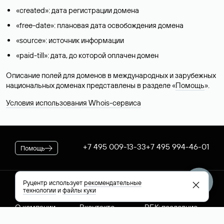
«created»: дата регистрации домена
«free-date»: плановая дата освобождения домена
«source»: источник информации
«paid-till»: дата, до которой оплачен домен
Описание полей для доменов в международных и зарубежных
национальных доменах представлены в разделе «
Помощь
».
Условия использования Whois-сервиса
+7 495 009-13-33
+7 495 994-46-01
Помощь
Руцентр использует
рекомендательные
Руцентр
Социальные сети
Полезное
технологии
и
файлы куки
О компании
Вконтакте
РБК: последние
Контакты
VK Видео
новости России и