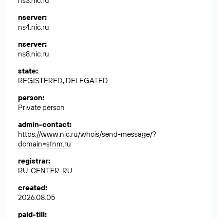
ns3.nic.ru
nserver
:
ns4.nic.ru
nserver
:
ns8.nic.ru
state
:
REGISTERED, DELEGATED
person
:
Private person
admin-contact
:
https://www.nic.ru/whois/send-message/?
domain=sfnm.ru
registrar
:
RU-CENTER-RU
created
:
2026.08.05
paid-till
: