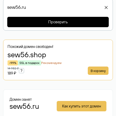
Проверить
Похожий домен свободен!
sew56
.shop
-99%
SSL в подарок
Рекомендуем
14 982 ₽
?
В корзину
189 ₽
Домен занят
sew56.ru
Как купить этот домен