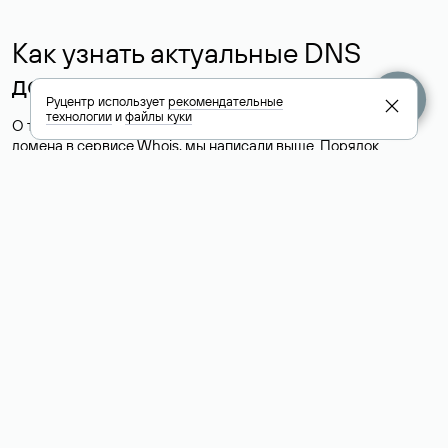
Как узнать актуальные DNS
домена
Руцентр использует
рекомендательные
технологии
и
файлы куки
О том, где можно посмотреть список DNS-серверов для
домена в сервисе Whois, мы написали выше. Порядок
действий такой же, как при определении хостинга: необходимо
ввести доменное имя в поисковую строку Whois, после
получения ответа найти поле «nserver». В нем указаны
актуальные DNS домена.
Расшифровка значения полей
для доменов .ru, .su и .рф:
«nserver»: список DNS-серверов, на которые делегирован
домен
«state»: статус домена (зарегистрирован, делегирован или