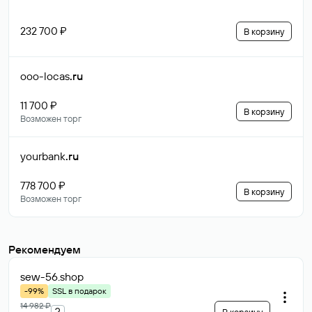
232 700 ₽
В корзину
ooo-locas
.ru
11 700 ₽
В корзину
Возможен торг
yourbank
.ru
778 700 ₽
В корзину
Возможен торг
Рекомендуем
sew-56
.shop
-99%
SSL в подарок
14 982 ₽
?