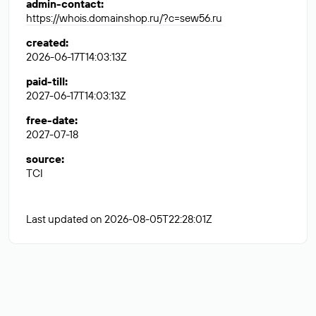
admin-contact
:
https://whois.domainshop.ru/?c=sew56.ru
created
:
2026-06-17T14:03:13Z
paid-till
:
2027-06-17T14:03:13Z
free-date
:
2027-07-18
source
:
TCI
Last updated on 2026-08-05T22:28:01Z