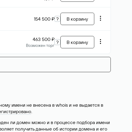
154 500 ₽
?
В корзину
463 500 ₽
?
В корзину
Возможен торг
ому имени не внесена в whois и не выдается в
егистрировано
.
боден ли домен можно и в процессе подбора имени
воляет получить данные об истории домена и его