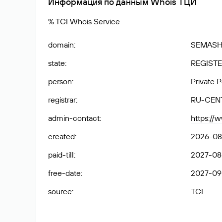
Информация по данным Whois ТЦИ
% TCI Whois Service
domain
:
SEMASH
state
:
REGISTE
person
:
Private 
registrar
:
RU-CEN
admin-contact
:
https://
created
:
2026-08-
paid-till
:
2027-08-
free-date
:
2027-09
source
:
TCI