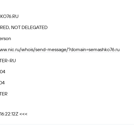
KO76.RU
RED, NOT DELEGATED
person
www.nic.ru/whois/send-message/?domain=semashko76.ru
TER-RU
.04
04
TER
16:22:12Z <<<