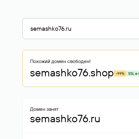
Похожий домен свободен!
semashko76
.shop
-99%
SSL в
Домен занят
semashko76.ru