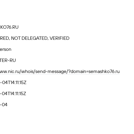
KO76.RU
RED, NOT DELEGATED, VERIFIED
Person
TER-RU
www.nic.ru/whois/send-message/?domain=semashko76.ru
04T14:11:15Z
04T14:11:15Z
-04