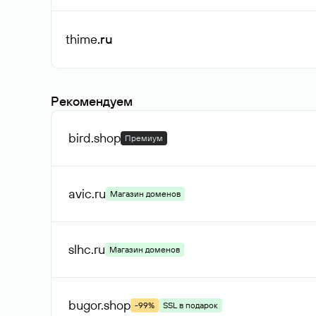
thime
.ru
Рекомендуем
bird
.shop
Премиум
avic
.ru
Магазин доменов
slhc
.ru
Магазин доменов
bugor
.shop
-99%
SSL в подарок