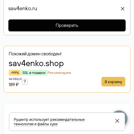
Проверить
Похожий домен свободен!
sav4enko
.shop
-99%
SSL в подарок
Рекомендуем
14 982 ₽
?
В корзину
189 ₽
Домен занят
Руцентр использует
рекомендательные
sav4enko.ru
Как купить этот домен
технологии
и
файлы куки