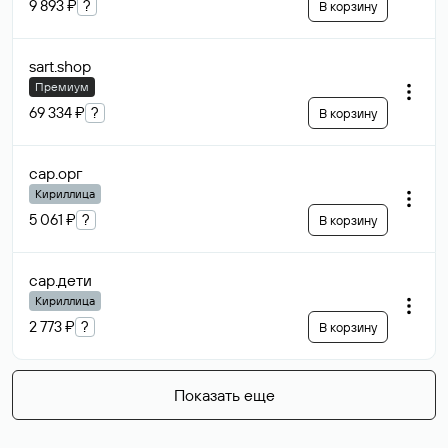
9 893 ₽
?
В корзину
sart
.shop
Премиум
69 334 ₽
?
В корзину
сар
.орг
Кириллица
5 061 ₽
?
В корзину
сар
.дети
Кириллица
2 773 ₽
?
В корзину
Показать еще