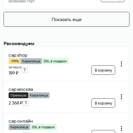
Возможен торг
Показать еще
Рекомендуем
сар
.shop
-99%
Кириллица
SSL в подарок
14 982 ₽
?
В корзину
189 ₽
сар
.москва
Премиум
Кириллица
2 368 ₽
?
В корзину
сар
.онлайн
Кириллица
SSL в подарок