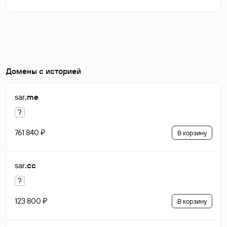
Домены с историей
sar
.me
?
761 840 ₽
В корзину
sar
.cc
?
123 800 ₽
В корзину