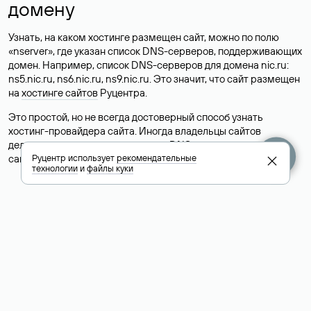
домену
Узнать, на каком хостинге размещен сайт, можно по полю
«nserver», где указан список DNS-серверов, поддерживающих
домен. Например, список DNS-серверов для домена nic.ru:
ns5.nic.ru, ns6.nic.ru, ns9.nic.ru. Это значит, что сайт размещен
на
хостинге сайтов
Руцентра.
Это простой, но не всегда достоверный способ узнать
хостинг-провайдера сайта. Иногда владельцы сайтов
делегируют домен на бесплатные DNS-серверы, а данные
сайта хранятся у другого хостинг-провайдера.
Руцентр использует
рекомендательные
технологии
и
файлы куки
Как узнать актуальные DNS
домена
О том, где можно посмотреть список DNS-серверов для
домена в сервисе Whois, мы написали выше. Порядок
действий такой же, как при определении хостинга: необходимо
ввести доменное имя в поисковую строку Whois, после