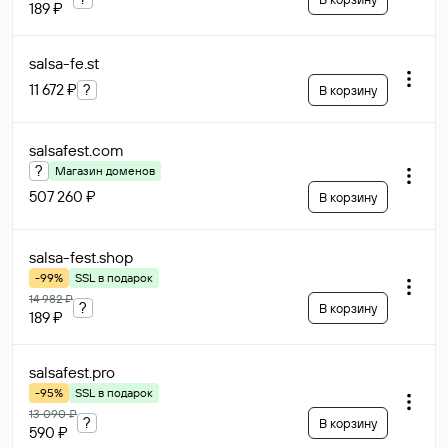
189 ₽
salsa-fe
.st
11 672 ₽
?
В корзину
salsafest
.com
?
Магазин доменов
507 260 ₽
В корзину
salsa-fest
.shop
-99%
SSL в подарок
14 982 ₽
?
В корзину
189 ₽
salsafest
.pro
-95%
SSL в подарок
13 090 ₽
?
В корзину
590 ₽