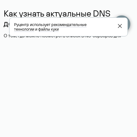
Как узнать актуальные DNS
домена
Руцентр использует
рекомендательные
технологии
и
файлы куки
О том, где можно посмотреть список DNS-серверов для
домена в сервисе Whois, мы написали выше. Порядок
действий такой же, как при определении хостинга: необходимо
ввести доменное имя в поисковую строку Whois, после
получения ответа найти поле «nserver». В нем указаны
актуальные DNS домена.
Расшифровка значения полей
для доменов .ru, .su и .рф:
«nserver»: список DNS-серверов, на которые делегирован
домен
«state»: статус домена (зарегистрирован, делегирован или
не делегирован, верифицирован или не верифицирован)