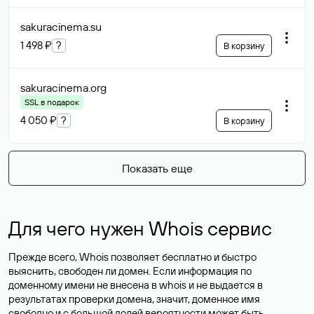
sakuracinema
.su
1 498 ₽
?
В корзину
sakuracinema
.org
SSL в подарок
4 050 ₽
?
В корзину
Показать еще
Для чего нужен Whois сервис
Прежде всего, Whois позволяет бесплатно и быстро
выяснить, свободен ли домен. Если информация по
доменному имени не внесена в whois и не выдается в
результатах проверки домена, значит, доменное имя
свободно и с большой долей вероятности
может быть