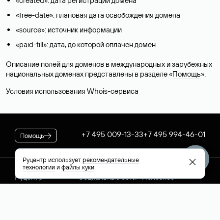
«created»: дата регистрации домена
«free-date»: плановая дата освобождения домена
«source»: источник информации
«paid-till»: дата, до которой оплачен домен
Описание полей для доменов в международных и зарубежных
национальных доменах представлены в разделе «
Помощь
».
Условия использования Whois-сервиса
+7 495 009-13-33
+7 495 994-46-01
Помощь
Руцентр использует
рекомендательные
технологии
и
файлы куки
Руцентр
Социальные сети
Полезное
О компании
Вконтакте
РБК: последние
Контакты
VK Видео
новости России и
Лицензии и
Телеграм
мира