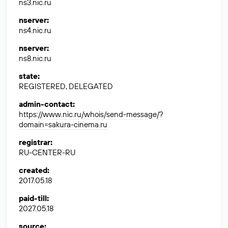
ns3.nic.ru
nserver
:
ns4.nic.ru
nserver
:
ns8.nic.ru
state
:
REGISTERED, DELEGATED
admin-contact
:
https://www.nic.ru/whois/send-message/?
domain=sakura-cinema.ru
registrar
:
RU-CENTER-RU
created
:
2017.05.18
paid-till
:
2027.05.18
source
: