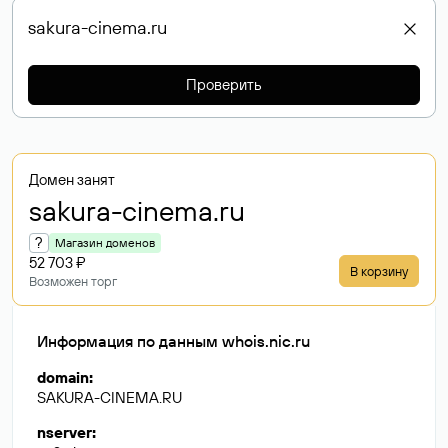
Проверить
Домен занят
sakura-cinema
.ru
?
Магазин доменов
52 703 ₽
В корзину
Возможен торг
Информация по данным whois.nic.ru
domain
:
SAKURA-CINEMA.RU
nserver
: