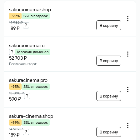
sakuracinema
.shop
-99%
SSL в подарок
14 982 ₽
?
В корзину
189 ₽
sakuracinema
.ru
?
Магазин доменов
52 703 ₽
В корзину
Возможен торг
sakuracinema
.pro
-95%
SSL в подарок
13 090 ₽
?
В корзину
590 ₽
sakura-cinema
.shop
-99%
SSL в подарок
14 982 ₽
?
В корзину
189 ₽