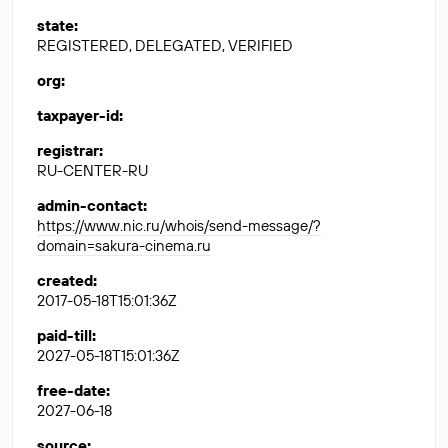
state
:
REGISTERED, DELEGATED, VERIFIED
org
:
taxpayer-id
:
registrar
:
RU-CENTER-RU
admin-contact
:
https://www.nic.ru/whois/send-message/?
domain=sakura-cinema.ru
created
:
2017-05-18T15:01:36Z
paid-till
:
2027-05-18T15:01:36Z
free-date
:
2027-06-18
source
: