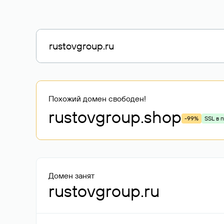
Похожий домен свободен!
rustovgroup
.shop
-99%
SSL в 
Домен занят
rustovgroup.ru