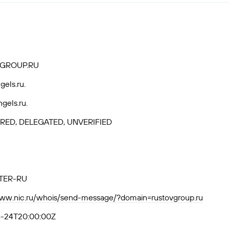
GROUP.RU
gels.ru.
gels.ru.
RED, DELEGATED, UNVERIFIED
TER-RU
www.nic.ru/whois/send-message/?domain=rustovgroup.ru
-24T20:00:00Z