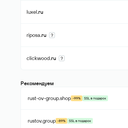
luxel
.ru
riposa
.ru
?
clickwood
.ru
?
Рекомендуем
rust-ov-group
.shop
-99%
SSL в подарок
rustov
.group
-89%
SSL в подарок