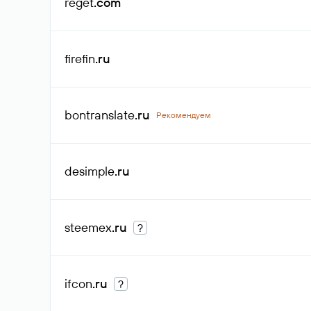
reget
.com
firefin
.ru
bontranslate
.ru
Рекомендуем
desimple
.ru
steemex
.ru
?
ifcon
.ru
?