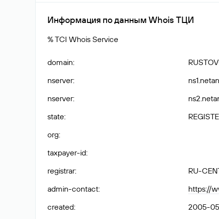
Информация по данным Whois ТЦИ
% TCI Whois Service
domain
:
RUSTOV
nserver
:
ns1.netan
nserver
:
ns2.netan
state
:
REGISTE
org
:
taxpayer-id
:
registrar
:
RU-CEN
admin-contact
:
https://
created
:
2005-05