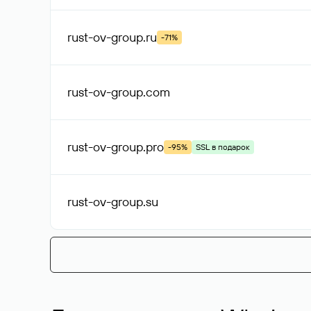
rust-ov-group
.ru
-71%
rust-ov-group
.com
rust-ov-group
.pro
-95%
SSL в подарок
rust-ov-group
.su