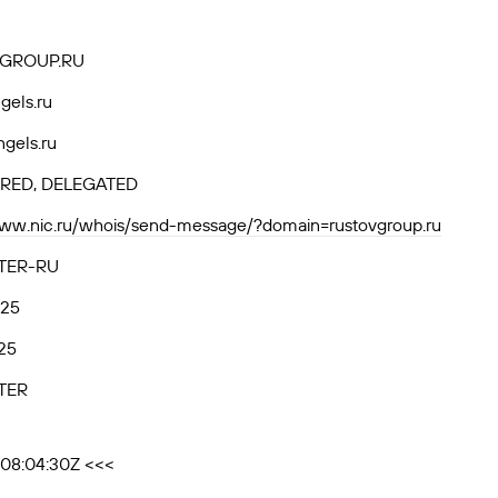
GROUP.RU
gels.ru
ngels.ru
RED, DELEGATED
www.nic.ru/whois/send-message/?domain=rustovgroup.ru
TER-RU
.25
25
TER
T08:04:30Z <<<