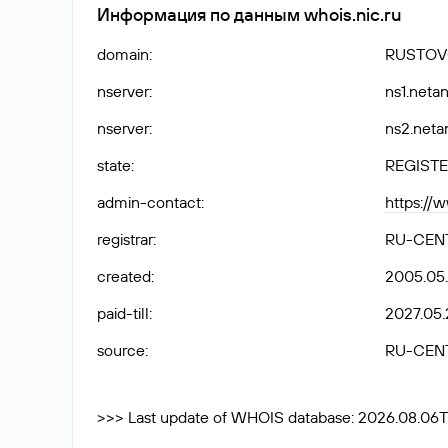
Информация по данным whois.nic.ru
domain
:
RUSTOV
nserver
:
ns1.netan
nserver
:
ns2.neta
state
:
REGISTE
admin-contact
:
https://
registrar
:
RU-CEN
created
:
2005.05
paid-till
:
2027.05.
source
:
RU-CEN
>>> Last update of WHOIS database: 2026.08.06