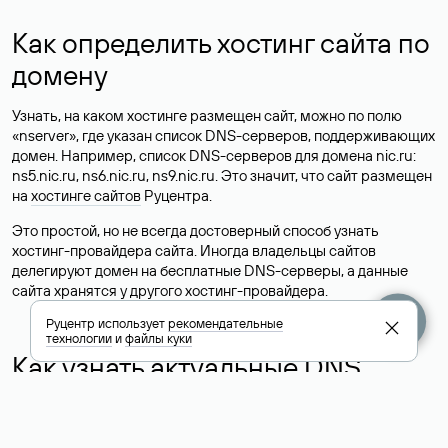
Как определить хостинг сайта по
домену
Узнать, на каком хостинге размещен сайт, можно по полю
«nserver», где указан список DNS-серверов, поддерживающих
домен. Например, список DNS-серверов для домена nic.ru:
ns5.nic.ru, ns6.nic.ru, ns9.nic.ru. Это значит, что сайт размещен
на
хостинге сайтов
Руцентра.
Это простой, но не всегда достоверный способ узнать
хостинг-провайдера сайта. Иногда владельцы сайтов
делегируют домен на бесплатные DNS-серверы, а данные
сайта хранятся у другого хостинг-провайдера.
Руцентр использует
рекомендательные
технологии
и
файлы куки
Как узнать актуальные DNS
домена
О том, где можно посмотреть список DNS-серверов для