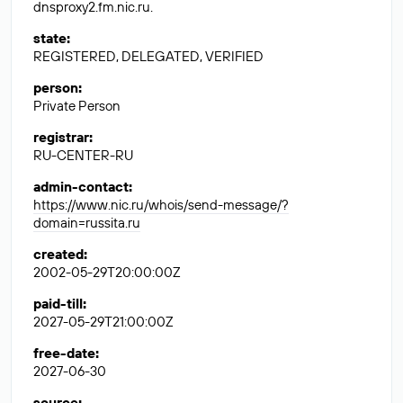
dnsproxy2.fm.nic.ru.
state
:
REGISTERED, DELEGATED, VERIFIED
person
:
Private Person
registrar
:
RU-CENTER-RU
admin-contact
:
https://www.nic.ru/whois/send-message/?
domain=russita.ru
created
:
2002-05-29T20:00:00Z
paid-till
:
2027-05-29T21:00:00Z
free-date
:
2027-06-30
source
: