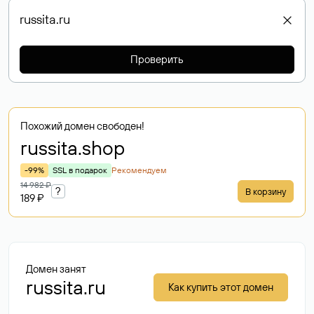
Проверить
Похожий домен свободен!
russita
.shop
-99%
SSL в подарок
Рекомендуем
14 982 ₽
?
В корзину
189 ₽
Домен занят
russita.ru
Как купить этот домен