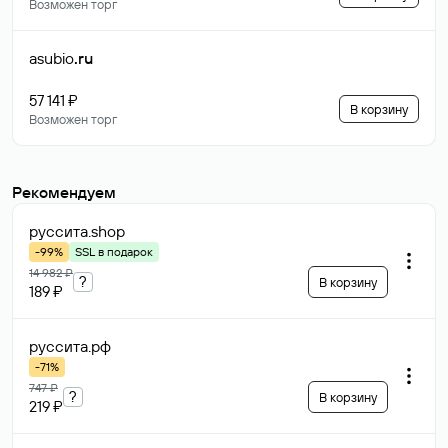
Возможен торг
asubio
.ru
57 141 ₽
В корзину
Возможен торг
Рекомендуем
руссита
.shop
-99%
SSL в подарок
14 982 ₽
?
В корзину
189 ₽
руссита
.рф
-71%
747 ₽
?
В корзину
219 ₽