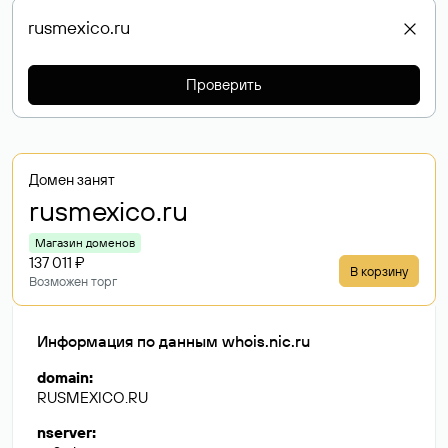
Проверить
Домен занят
rusmexico
.ru
Магазин доменов
137 011 ₽
В корзину
Возможен торг
Информация по данным whois.nic.ru
domain
:
RUSMEXICO.RU
nserver
: