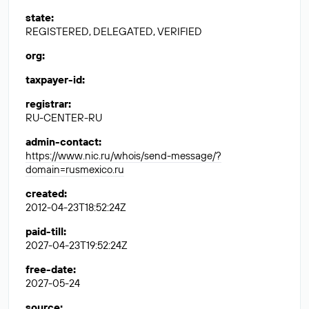
state
:
REGISTERED, DELEGATED, VERIFIED
org
:
taxpayer-id
:
registrar
:
RU-CENTER-RU
admin-contact
:
https://www.nic.ru/whois/send-message/?
domain=rusmexico.ru
created
:
2012-04-23T18:52:24Z
paid-till
:
2027-04-23T19:52:24Z
free-date
:
2027-05-24
source
: