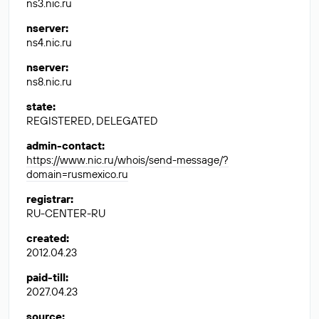
ns3.nic.ru
nserver
:
ns4.nic.ru
nserver
:
ns8.nic.ru
state
:
REGISTERED, DELEGATED
admin-contact
:
https://www.nic.ru/whois/send-message/?
domain=rusmexico.ru
registrar
:
RU-CENTER-RU
created
:
2012.04.23
paid-till
:
2027.04.23
source
: