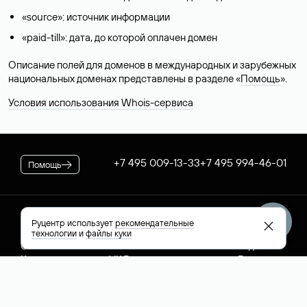
«source»: источник информации
«paid-till»: дата, до которой оплачен домен
Описание полей для доменов в международных и зарубежных
национальных доменах представлены в разделе «
Помощь
».
Условия использования Whois-сервиса
+7 495 009-13-33
+7 495 994-46-01
Помощь
Руцентр
Социальные сети
Полезное
Руцентр использует
рекомендательные
технологии
и
файлы куки
О компании
Вконтакте
РБК: последние
Контакты
VK Видео
новости России и
Лицензии и
Телеграм
мира
свидетельства
Max
Каталог компаний
РФ