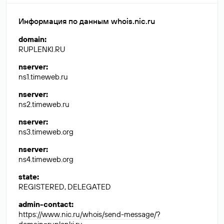
Информация по данным whois.nic.ru
domain
:
RUPLENKI.RU
nserver
:
ns1.timeweb.ru
nserver
:
ns2.timeweb.ru
nserver
:
ns3.timeweb.org
nserver
:
ns4.timeweb.org
state
:
REGISTERED, DELEGATED
admin-contact
:
https://www.nic.ru/whois/send-message/?