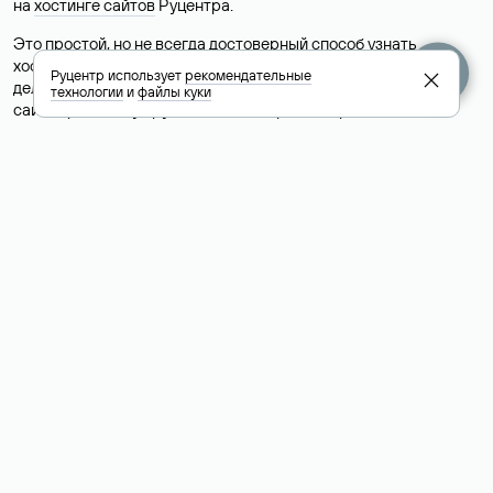
на
хостинге сайтов
Руцентра.
Это простой, но не всегда достоверный способ узнать
хостинг-провайдера сайта. Иногда владельцы сайтов
Руцентр использует
рекомендательные
делегируют домен на бесплатные DNS-серверы, а данные
технологии
и
файлы куки
сайта хранятся у другого хостинг-провайдера.
Как узнать актуальные DNS
домена
О том, где можно посмотреть список DNS-серверов для
домена в сервисе Whois, мы написали выше. Порядок
действий такой же, как при определении хостинга: необходимо
ввести доменное имя в поисковую строку Whois, после
получения ответа найти поле «nserver». В нем указаны
актуальные DNS домена.
Расшифровка значения полей