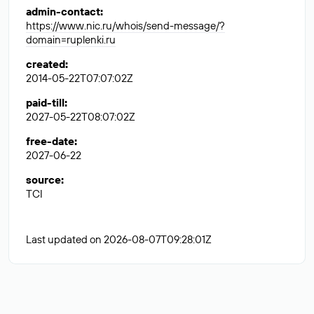
admin-contact
:
https://www.nic.ru/whois/send-message/?
domain=ruplenki.ru
created
:
2014-05-22T07:07:02Z
paid-till
:
2027-05-22T08:07:02Z
free-date
:
2027-06-22
source
:
TCI
Last updated on 2026-08-07T09:28:01Z