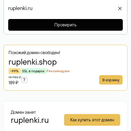
Проверить
Похожий домен свободен!
ruplenki
.shop
-99%
SSL в подарок
Рекомендуем
14 982 ₽
?
В корзину
189 ₽
Домен занят
ruplenki.ru
Как купить этот домен