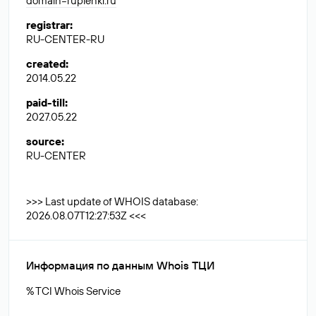
domain=ruplenki.ru
registrar
:
RU-CENTER-RU
created
:
2014.05.22
paid-till
:
2027.05.22
source
:
RU-CENTER
>>> Last update of WHOIS database:
2026.08.07T12:27:53Z <<<
Информация по данным Whois ТЦИ
% TCI Whois Service