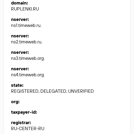
domain
:
RUPLENKI.RU
nserver
:
ns1.timeweb.ru.
nserver
:
ns2.timeweb.ru.
nserver
:
ns3.timeweb.org.
nserver
:
ns4.timeweb.org.
state
:
REGISTERED, DELEGATED, UNVERIFIED
org
:
taxpayer-id
:
registrar
:
RU-CENTER-RU