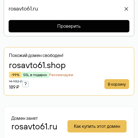
Проверить
Похожий домен свободен!
rosavto61
.shop
-99%
SSL в подарок
Рекомендуем
14 982 ₽
?
В корзину
189 ₽
Домен занят
rosavto61.ru
Как купить этот домен