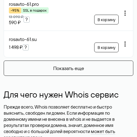
rosavto-61
.pro
-95%
SSL в подарок
13 090 ₽
?
В корзину
590 ₽
rosavto-61
.su
1 498 ₽
?
В корзину
Показать еще
Для чего нужен Whois сервис
Прежде всего, Whois позволяет бесплатно и быстро
выяснить, свободен ли домен. Если информация по
доменному имени не внесена в whois и не выдается в
результатах проверки домена, значит, доменное имя
свободно и с большой долей вероятности
может быть