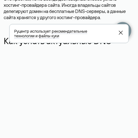
хостинг-провайдера сайта. Иногда владельцы сайтов
делегируют домен на бесплатные DNS-серверы, а данные
сайта хранятся у другого хостинг-провайдера.
Руцентр использует
рекомендательные
технологии
и
файлы куки
Как узнать актуальные DNS
домена
О том, где можно посмотреть список DNS-серверов для
домена в сервисе Whois, мы написали выше. Порядок
действий такой же, как при определении хостинга: необходимо
ввести доменное имя в поисковую строку Whois, после
получения ответа найти поле «nserver». В нем указаны
актуальные DNS домена.
Расшифровка значения полей
для доменов .ru, .su и .рф: