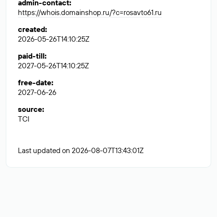
admin-contact
:
https://whois.domainshop.ru/?c=rosavto61.ru
created
:
2026-05-26T14:10:25Z
paid-till
:
2027-05-26T14:10:25Z
free-date
:
2027-06-26
source
:
TCI
Last updated on 2026-08-07T13:43:01Z