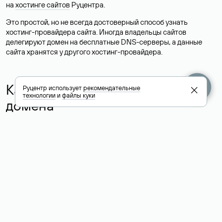
на
хостинге сайтов
Руцентра.
Это простой, но не всегда достоверный способ узнать
хостинг-провайдера сайта. Иногда владельцы сайтов
делегируют домен на бесплатные DNS-серверы, а данные
сайта хранятся у другого хостинг-провайдера.
Как узнать актуальные DNS
Руцентр использует
рекомендательные
технологии
и
файлы куки
домена
О том, где можно посмотреть список DNS-серверов для
домена в сервисе Whois, мы написали выше. Порядок
действий такой же, как при определении хостинга: необходимо
ввести доменное имя в поисковую строку Whois, после
получения ответа найти поле «nserver». В нем указаны
актуальные DNS домена.
Расшифровка значения полей