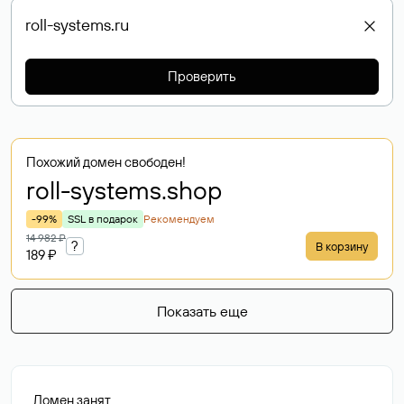
Проверить
Похожий домен свободен!
roll-systems
.shop
-99%
SSL в подарок
Рекомендуем
14 982 ₽
?
В корзину
189 ₽
Показать еще
Домен занят