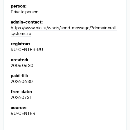
person
:
Private person
admin-contact
:
https://www.nic.ru/whois/send-message/?domain=roll-
systems.ru
registrar
:
RU-CENTER-RU
created
:
2006.06.30
paid-till
:
2026.06.30
free-date
:
2026.07.31
source
:
RU-CENTER