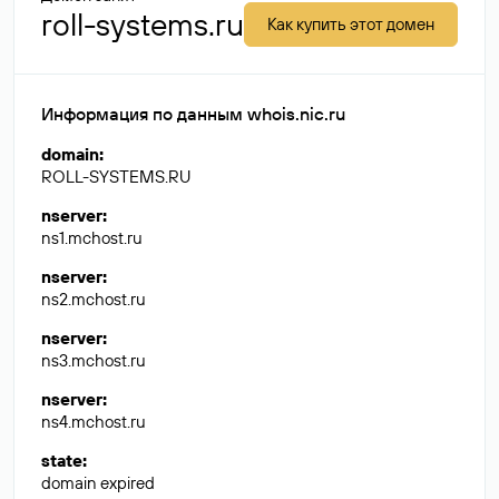
roll-systems.ru
Как купить этот домен
Информация по данным whois.nic.ru
domain
:
ROLL-SYSTEMS.RU
nserver
:
ns1.mchost.ru
nserver
:
ns2.mchost.ru
nserver
:
ns3.mchost.ru
nserver
:
ns4.mchost.ru
state
:
domain expired