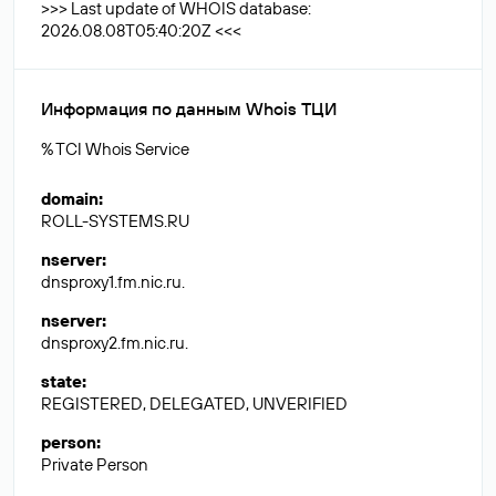
>>> Last update of WHOIS database:
2026.08.08T05:40:20Z <<<
Информация по данным Whois ТЦИ
% TCI Whois Service
domain
:
ROLL-SYSTEMS.RU
nserver
:
dnsproxy1.fm.nic.ru.
nserver
:
dnsproxy2.fm.nic.ru.
state
:
REGISTERED, DELEGATED, UNVERIFIED
person
:
Private Person