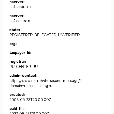
nserver
:
ns1.centre.ru.
nserver
:
ns2.centre.ru.
state
:
REGISTERED, DELEGATED, UNVERIFIED
org
:
taxpayer-id
:
registrar
:
RU-CENTER-RU
admin-contact
:
https://www.nic.ru/whois/send-message/?
domain=roelconsulting.ru
created
:
2006-05-23T20:00:00Z
paid-till
:
2027-05-23T21:00:00Z