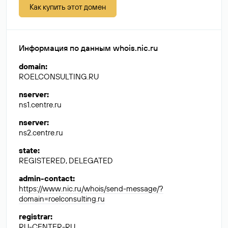
Как купить этот домен
Информация по данным whois.nic.ru
domain
:
ROELCONSULTING.RU
nserver
:
ns1.centre.ru
nserver
:
ns2.centre.ru
state
:
REGISTERED, DELEGATED
admin-contact
:
https://www.nic.ru/whois/send-message/?
domain=roelconsulting.ru
registrar
:
RU-CENTER-RU