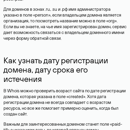
Для доменов в зонах .ru, .su и .рф имя администратора
указано в поле «person», если владельцем домена является
организация, то посмотреть название можно в поле «org».
Если вы не знаете, на чье имя зарегистрирован домен, сервис
дает возможность связаться с владельцем доменного имени
через форму обратной связи.
Как узнать дату регистрации
домена, дату срока его
истечения
В Whois можно проверить возраст сайта по дате регистрации
домена, которая указана в поле «created». Хотя дата
регистрации домена не всегда совпадает с возрастом
ресурса, но все же помогает примерно оценить, когда был
создан сайт.
Важным для заинтересованных доменом станет поле «paid-
till» с указанием даты, до которой оплачен домен.