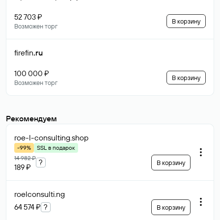
52 703 ₽
В корзину
Возможен торг
firefin
.ru
100 000 ₽
В корзину
Возможен торг
Рекомендуем
roe-l-consulting
.shop
-99%
SSL в подарок
14 982 ₽
?
В корзину
189 ₽
roelconsulti
.ng
64 574 ₽
?
В корзину