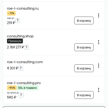
roe-l-consulting
.ru
-71%
747 ₽
?
В корзину
219 ₽
consulting
.shop
Премиум
2 769 277 ₽
?
В корзину
roe-l-consulting
.com
4 301 ₽
?
В корзину
roe-l-consulting
.pro
-95%
SSL в подарок
13 090 ₽
?
В корзину
590 ₽