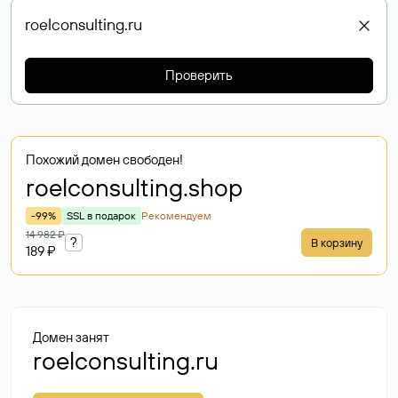
Проверить
Похожий домен свободен!
roelconsulting
.shop
-99%
SSL в подарок
Рекомендуем
14 982 ₽
?
В корзину
189 ₽
Домен занят
roelconsulting.ru