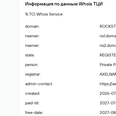
Информация по данным Whois ТЦИ
% TCI Whois Service
domain
:
ROCKST
nserver
:
ns1.domai
nserver
:
ns2.doma
state
:
REGISTE
person
:
Private 
registrar
:
AXELNA
admin-contact
:
https://
created
:
2026-07-
paid-till
:
2027-07-
free-date
:
2027-08