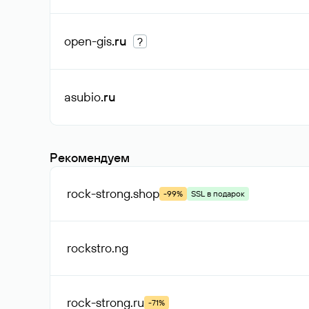
open-gis
.ru
?
asubio
.ru
Рекомендуем
rock-strong
.shop
-99%
SSL в подарок
rockstro
.ng
rock-strong
.ru
-71%