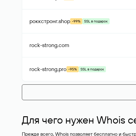
роккстронг
.shop
-99%
SSL в подарок
rock-strong
.com
rock-strong
.pro
-95%
SSL в подарок
Для чего нужен Whois с
Прежде всего, Whois позволяет бесплатно и быстр