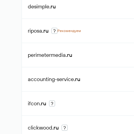
desimple
.ru
riposa
.ru
?
Рекомендуем
perimetermedia
.ru
accounting-service
.ru
ifcon
.ru
?
clickwood
.ru
?