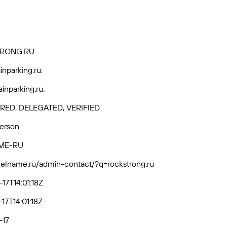
RONG.RU
nparking.ru.
inparking.ru.
RED, DELEGATED, VERIFIED
Person
ME-RU
axelname.ru/admin-contact/?q=rockstrong.ru
17T14:01:18Z
17T14:01:18Z
-17