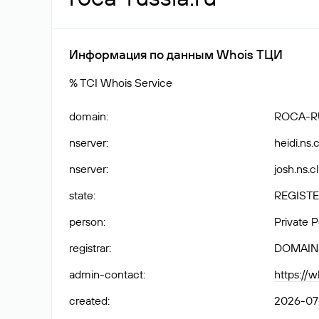
Информация по данным Whois ТЦИ
% TCI Whois Service
domain
:
ROCA-R
nserver
:
heidi.ns.
nserver
:
josh.ns.c
state
:
REGISTE
person
:
Private 
registrar
:
DOMAIN
admin-contact
:
https://
created
:
2026-07-