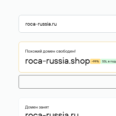
Похожий домен свободен!
roca-russia
.shop
-99%
SSL в под
Домен занят
roca-russia.ru