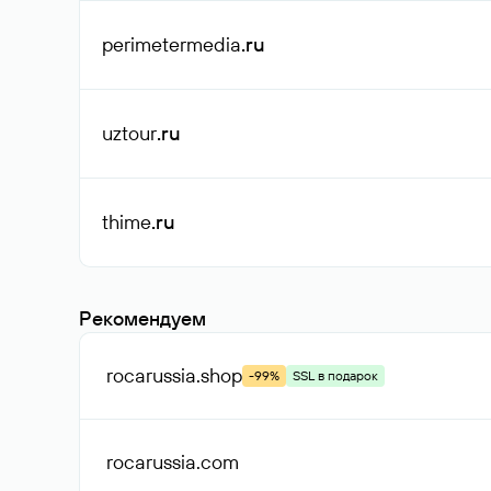
perimetermedia
.ru
uztour
.ru
thime
.ru
Рекомендуем
rocarussia
.shop
-99%
SSL в подарок
rocarussia
.com