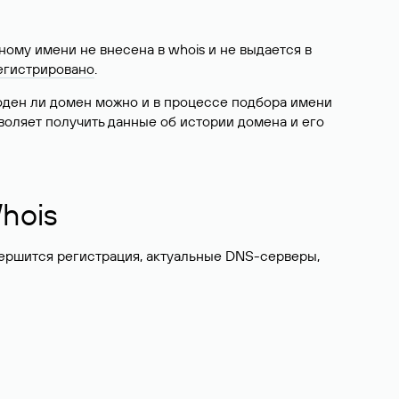
ому имени не внесена в whois и не выдается в
егистрировано
.
боден ли домен можно и в процессе подбора имени
воляет получить данные об истории домена и его
hois
вершится регистрация, актуальные DNS-серверы,