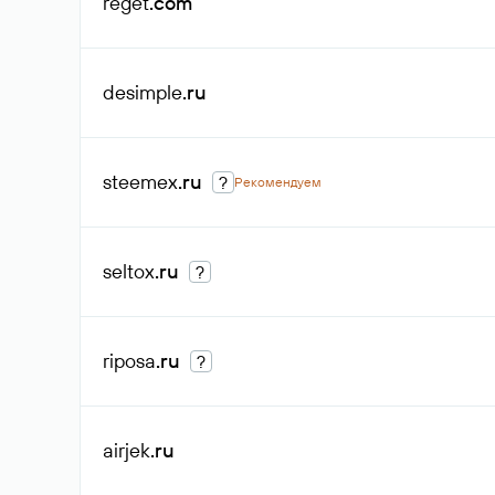
reget
.com
desimple
.ru
steemex
.ru
?
Рекомендуем
seltox
.ru
?
riposa
.ru
?
airjek
.ru