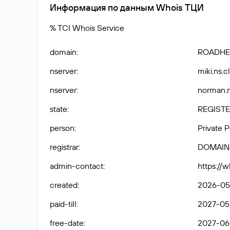
Информация по данным Whois ТЦИ
% TCI Whois Service
domain
:
ROADHE
nserver
:
miki.ns.c
nserver
:
norman.n
state
:
REGISTE
person
:
Private 
registrar
:
DOMAIN
admin-contact
:
https://
created
:
2026-05
paid-till
:
2027-05
free-date
:
2027-06