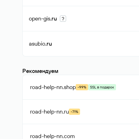
open-gis
.ru
?
asubio
.ru
Рекомендуем
road-help-nn
.shop
-99%
SSL в подарок
road-help-nn
.ru
-71%
road-help-nn
.com