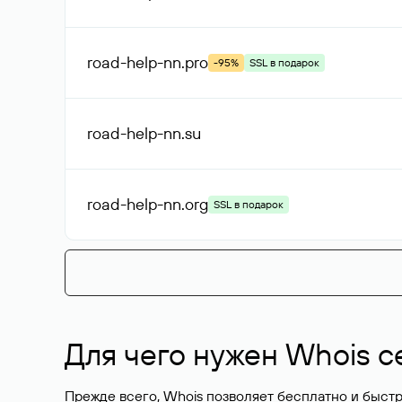
road-help-nn
.pro
-95%
SSL в подарок
road-help-nn
.su
road-help-nn
.org
SSL в подарок
Для чего нужен Whois с
Прежде всего, Whois позволяет бесплатно и быстр