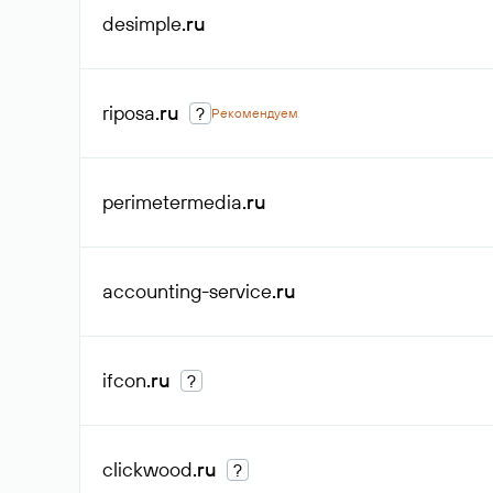
desimple
.ru
riposa
.ru
?
Рекомендуем
perimetermedia
.ru
accounting-service
.ru
ifcon
.ru
?
clickwood
.ru
?