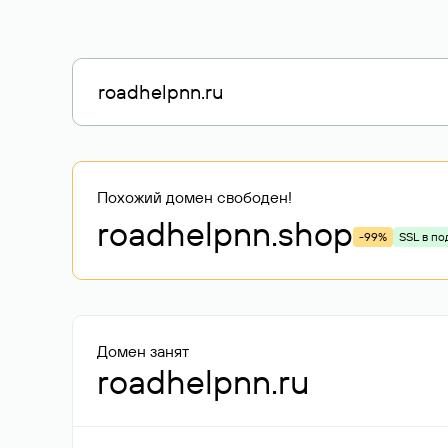
Похожий домен свободен!
roadhelpnn
.shop
-99%
SSL в по
Домен занят
roadhelpnn.ru