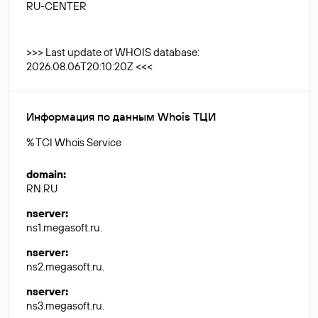
RU-CENTER
>>> Last update of WHOIS database:
2026.08.06T20:10:20Z <<<
Информация по данным Whois ТЦИ
% TCI Whois Service
domain
:
RN.RU
nserver
:
ns1.megasoft.ru.
nserver
:
ns2.megasoft.ru.
nserver
:
ns3.megasoft.ru.