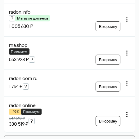
radon
.info
?
Магазин доменов
1 005 630 ₽
В корзину
rna
.shop
Премиум
553 928 ₽
?
В корзину
radon.com
.ru
1 754 ₽
?
В корзину
radon
.online
-49%
Премиум
647 610 ₽
?
В корзину
330 519 ₽