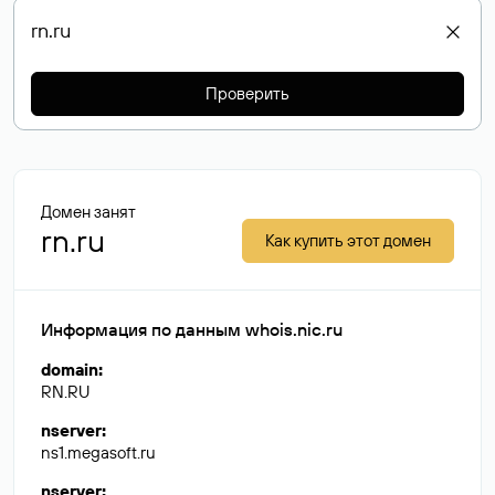
Проверить
Домен занят
rn.ru
Как купить этот домен
Информация по данным whois.nic.ru
domain
:
RN.RU
nserver
:
ns1.megasoft.ru
nserver
: