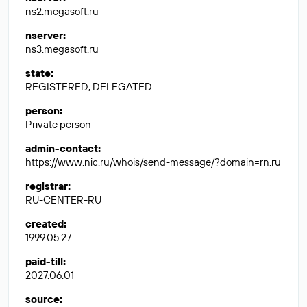
ns2.megasoft.ru
nserver
:
ns3.megasoft.ru
state
:
REGISTERED, DELEGATED
person
:
Private person
admin-contact
:
https://www.nic.ru/whois/send-message/?domain=rn.ru
registrar
:
RU-CENTER-RU
created
:
1999.05.27
paid-till
:
2027.06.01
source
: