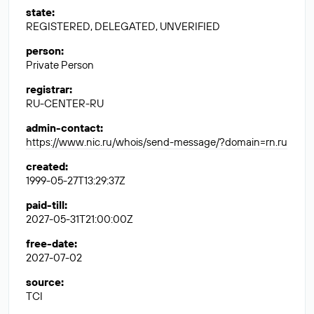
state
:
REGISTERED, DELEGATED, UNVERIFIED
person
:
Private Person
registrar
:
RU-CENTER-RU
admin-contact
:
https://www.nic.ru/whois/send-message/?domain=rn.ru
created
:
1999-05-27T13:29:37Z
paid-till
:
2027-05-31T21:00:00Z
free-date
:
2027-07-02
source
:
TCI