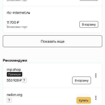
rtc-internet
.ru
11 700 ₽
В корзину
Возможен торг
Показать еще
Рекомендуем
rnp
.shop
Премиум
553 928 ₽
?
В корзину
radon
.org
?
Купить