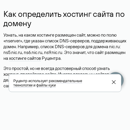
Как определить хостинг сайта по
домену
Узнать, на каком хостинге размещен сайт, можно по полю
«nserver», где указан список DNS-серверов, поддерживающих
домен. Например, список DNS-серверов для домена nic.ru:
ns5.nic.ru, ns6.nic.ru, ns9.nic.ru. Это значит, что сайт размещен
на
хостинге сайтов
Руцентра.
Это простой, но не всегда достоверный способ узнать
хостинг-провайдера сайта. Иногда владельцы сайтов
делегируют домен на бесплатные DNS-серверы, а данные
Руцентр использует
рекомендательные
технологии
и
файлы куки
сайта хранятся у другого хостинг-провайдера.
Как узнать актуальные DNS
домена
О том, где можно посмотреть список DNS-серверов для