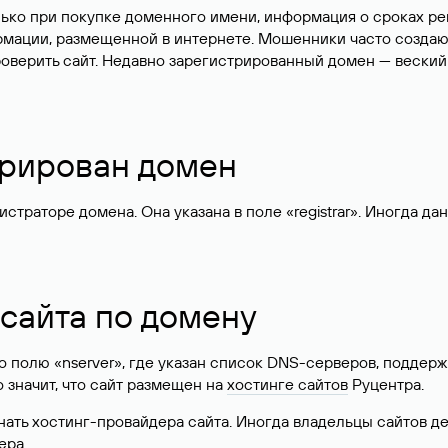
лько при покупке доменного имени, информация о сроках р
ормации, размещенной в интернете. Мошенники часто созда
оверить сайт. Недавно зарегистрированный домен — веский
стрирован домен
раторе домена. Она указана в поле «registrar». Иногда да
 сайта по домену
 по полю «nserver», где указан список DNS-серверов, подд
 Это значит, что сайт размещен на
хостинге сайтов
Руцентра.
знать хостинг-провайдера сайта. Иногда владельцы сайтов 
ера.