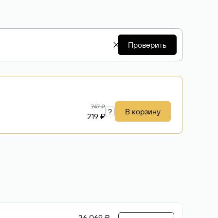
Проверить
747 ₽
?
В корзину
219 ₽
26 069 ₽