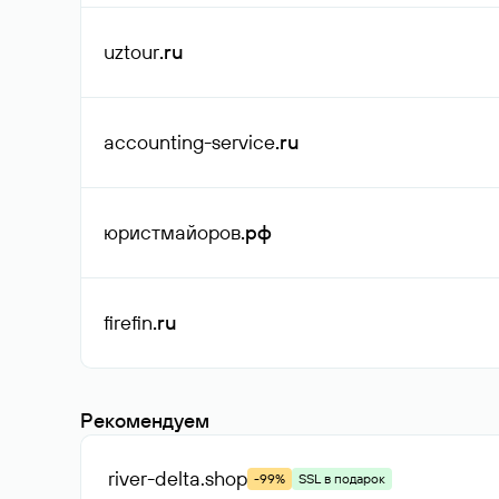
uztour
.ru
accounting-service
.ru
юристмайоров
.рф
firefin
.ru
Рекомендуем
river-delta
.shop
-99%
SSL в подарок