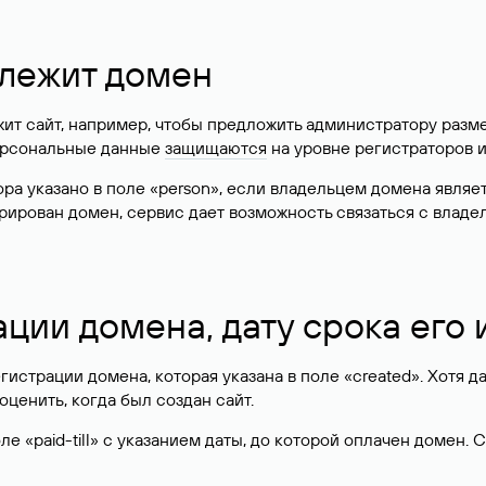
длежит домен
жит сайт, например, чтобы предложить администратору разм
персональные данные
защищаются
на уровне регистраторов 
атора указано в поле «person», если владельцем домена явля
истрирован домен, сервис дает возможность связаться с вла
ации домена, дату срока его
гистрации домена, которая указана в поле «created». Хотя д
оценить, когда был создан сайт.
 «paid-till» с указанием даты, до которой оплачен домен. 