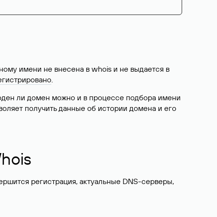
ому имени не внесена в whois и не выдается в
егистрировано
.
боден ли домен можно и в процессе подбора имени
воляет получить данные об истории домена и его
hois
вершится регистрация, актуальные DNS-серверы,