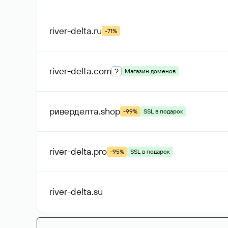
river-delta
.ru
-71%
river-delta
.com
?
Магазин доменов
риверделта
.shop
-99%
SSL в подарок
river-delta
.pro
-95%
SSL в подарок
river-delta
.su