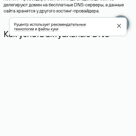
делегируют домен на бесплатные DNS-серверы, а данные
сайта хранятся у другого хостинг-провайдера.
Руцентр использует
рекомендательные
технологии
и
файлы куки
Как узнать актуальные DNS
домена
О том, где можно посмотреть список DNS-серверов для
домена в сервисе Whois, мы написали выше. Порядок
действий такой же, как при определении хостинга: необходимо
ввести доменное имя в поисковую строку Whois, после
получения ответа найти поле «nserver». В нем указаны
актуальные DNS домена.
Расшифровка значения полей
для доменов .ru, .su и .рф:
«nserver»: список DNS-серверов, на которые делегирован