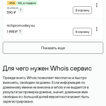
-95%
SSL в подарок
13 090 ₽
?
В корзину
590 ₽
richpromodixy
.su
1 498 ₽
?
В корзину
Показать еще
Для чего нужен Whois сервис
Прежде всего, Whois позволяет бесплатно и быстро
выяснить, свободен ли домен. Если информация по
доменному имени не внесена в whois и не выдается в
результатах проверки домена, значит, доменное имя
свободно и с большой долей вероятности
может быть
зарегистрировано
.