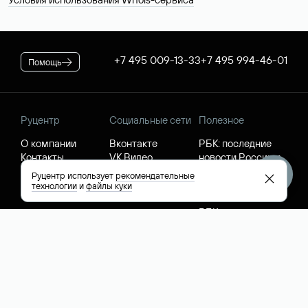
+7 495 009-13-33
+7 495 994-46-01
Помощь
Руцентр
Социальные сети
Полезное
О компании
Вконтакте
РБК: последние
Контакты
VK Видео
новости России и
Лицензии и
Телеграм
мира
Руцентр использует
рекомендательные
свидетельства
Max
Каталог компаний
технологии
и
файлы куки
РФ
РБК: котировки
акций
English (USD)