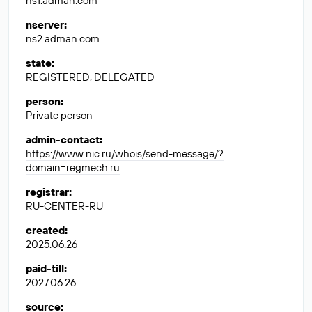
ns1.adman.com
nserver
:
ns2.adman.com
state
:
REGISTERED, DELEGATED
person
:
Private person
admin-contact
:
https://www.nic.ru/whois/send-message/?
domain=regmech.ru
registrar
:
RU-CENTER-RU
created
:
2025.06.26
paid-till
:
2027.06.26
source
: