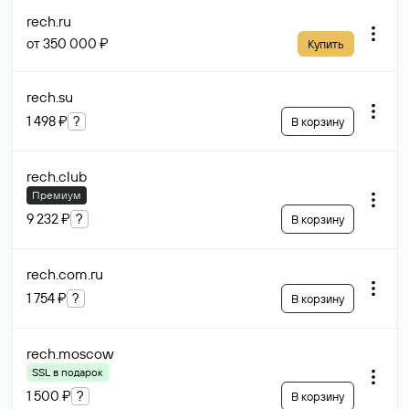
rech
.ru
от 350 000 ₽
Купить
rech
.su
1 498 ₽
?
В корзину
rech
.club
Премиум
9 232 ₽
?
В корзину
rech.com
.ru
1 754 ₽
?
В корзину
rech
.moscow
SSL в подарок
1 500 ₽
?
В корзину