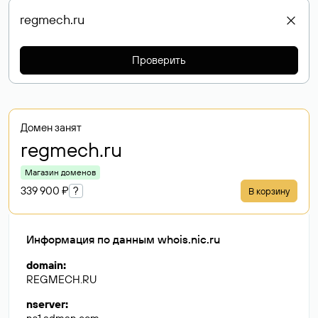
Проверить
Домен занят
regmech
.ru
Магазин доменов
339 900 ₽
?
В корзину
Информация по данным whois.nic.ru
domain
:
REGMECH.RU
nserver
: