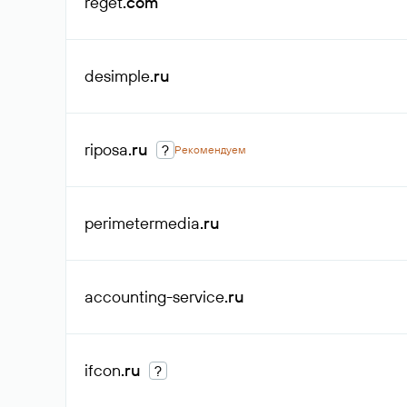
reget
.com
desimple
.ru
riposa
.ru
?
Рекомендуем
perimetermedia
.ru
accounting-service
.ru
ifcon
.ru
?