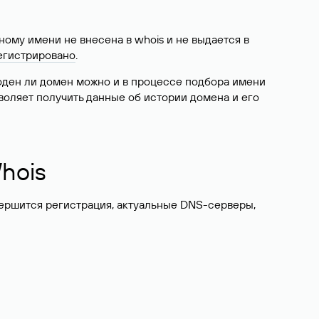
ому имени не внесена в whois и не выдается в
егистрировано
.
боден ли домен можно и в процессе подбора имени
воляет получить данные об истории домена и его
hois
вершится регистрация, актуальные DNS-серверы,