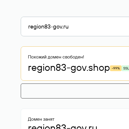
Похожий домен свободен!
region83-gov
.shop
-99%
SSL
Домен занят
region83-gov.ru