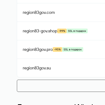
region83gov
.com
region83-gov
.shop
-99%
SSL в подарок
region83gov
.pro
-95%
SSL в подарок
region83gov
.su