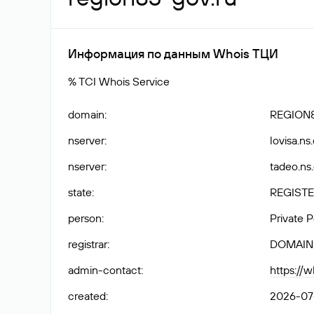
Информация по данным Whois ТЦИ
% TCI Whois Service
domain
:
REGION
nserver
:
lovisa.ns
nserver
:
tadeo.ns
state
:
REGISTE
person
:
Private 
registrar
:
DOMAIN
admin-contact
:
https://
created
:
2026-07-