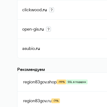
clickwood
.ru
?
open-gis
.ru
?
asubio
.ru
Рекомендуем
region83gov
.shop
-99%
SSL в подарок
region83gov
.ru
-71%