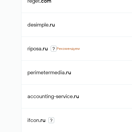
reget
.com
desimple
.ru
riposa
.ru
?
Рекомендуем
perimetermedia
.ru
accounting-service
.ru
ifcon
.ru
?