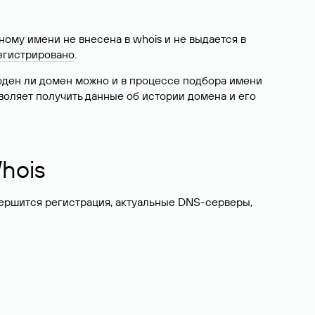
ому имени не внесена в whois и не выдается в
егистрировано
.
боден ли домен можно и в процессе подбора имени
воляет получить данные об истории домена и его
hois
вершится регистрация, актуальные DNS-серверы,