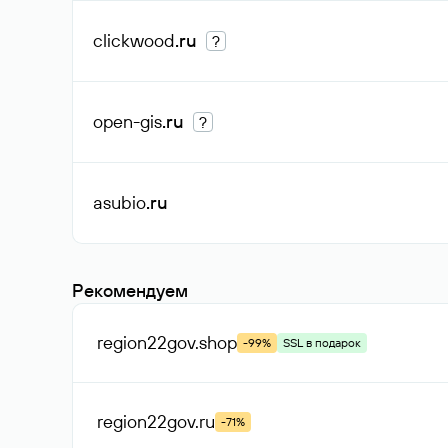
clickwood
.ru
?
open-gis
.ru
?
asubio
.ru
Рекомендуем
region22gov
.shop
-99%
SSL в подарок
region22gov
.ru
-71%