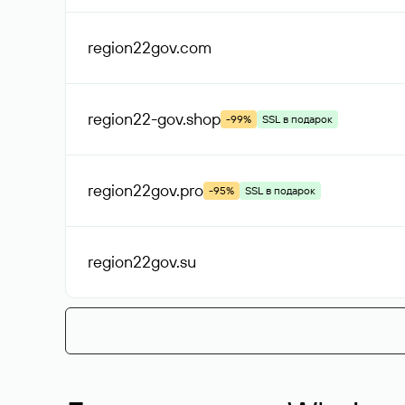
region22gov
.com
region22-gov
.shop
-99%
SSL в подарок
region22gov
.pro
-95%
SSL в подарок
region22gov
.su