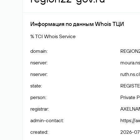
Информация по данным Whois ТЦИ
% TCI Whois Service
domain
:
REGION
nserver
:
moura.ns
nserver
:
ruth.ns.c
state
:
REGISTE
person
:
Private 
registrar
:
AXELNA
admin-contact
:
https://
created
:
2026-07-