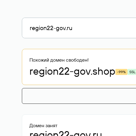
Похожий домен свободен!
region22-gov
.shop
-99%
SSL
Домен занят
region22-gov.ru