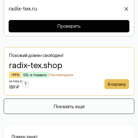
Проверить
Похожий домен свободен!
radix-tex
.shop
-99%
SSL в подарок
Рекомендуем
14 982 ₽
?
В корзину
189 ₽
Показать еще
Домен занят