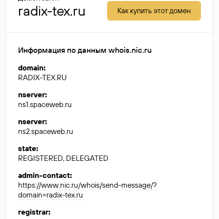
radix-tex.ru
Как купить этот домен
Информация по данным whois.nic.ru
domain
:
RADIX-TEX.RU
nserver
:
ns1.spaceweb.ru
nserver
:
ns2.spaceweb.ru
state
:
REGISTERED, DELEGATED
admin-contact
:
https://www.nic.ru/whois/send-message/?
domain=radix-tex.ru
registrar
: