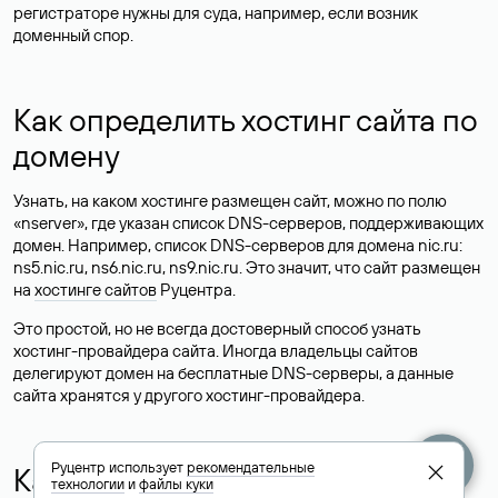
регистраторе нужны для суда, например, если возник
доменный спор.
Как определить хостинг сайта по
домену
Узнать, на каком хостинге размещен сайт, можно по полю
«nserver», где указан список DNS-серверов, поддерживающих
домен. Например, список DNS-серверов для домена nic.ru:
ns5.nic.ru, ns6.nic.ru, ns9.nic.ru. Это значит, что сайт размещен
на
хостинге сайтов
Руцентра.
Это простой, но не всегда достоверный способ узнать
хостинг-провайдера сайта. Иногда владельцы сайтов
делегируют домен на бесплатные DNS-серверы, а данные
сайта хранятся у другого хостинг-провайдера.
Руцентр использует
рекомендательные
Как узнать актуальные DNS
технологии
и
файлы куки