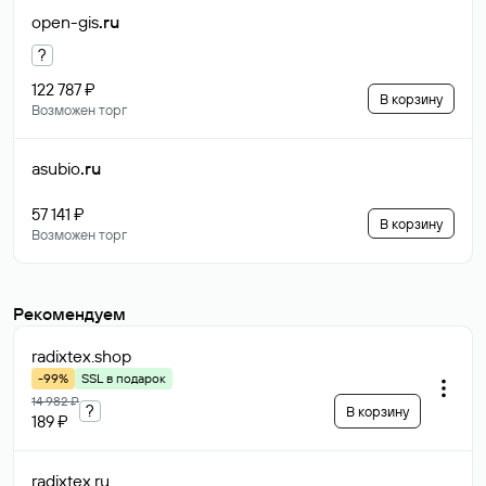
open-gis
.ru
?
122 787 ₽
В корзину
Возможен торг
asubio
.ru
57 141 ₽
В корзину
Возможен торг
Рекомендуем
radixtex
.shop
-99%
SSL в подарок
14 982 ₽
?
В корзину
189 ₽
radixtex
.ru