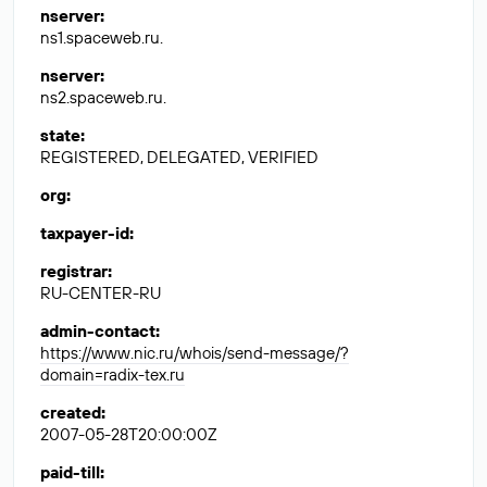
nserver
:
ns1.spaceweb.ru.
nserver
:
ns2.spaceweb.ru.
state
:
REGISTERED, DELEGATED, VERIFIED
org
:
taxpayer-id
:
registrar
:
RU-CENTER-RU
admin-contact
:
https://www.nic.ru/whois/send-message/?
domain=radix-tex.ru
created
:
2007-05-28T20:00:00Z
paid-till
: