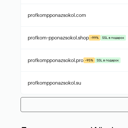
profkompponazsokol
.com
profkom-pponazsokol
.shop
-99%
SSL в подарок
profkompponazsokol
.pro
-95%
SSL в подарок
profkompponazsokol
.su