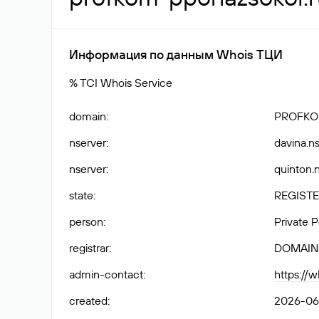
Информация по данным Whois ТЦИ
% TCI Whois Service
domain
:
PROFKO
nserver
:
davina.ns
nserver
:
quinton.n
state
:
REGISTE
person
:
Private 
registrar
:
DOMAIN
admin-contact
:
https://
created
:
2026-06