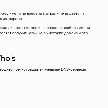
ому имени не внесена в whois и не выдается в
егистрировано
.
боден ли домен можно и в процессе подбора имени
воляет получить данные об истории домена и его
hois
вершится регистрация, актуальные DNS-серверы,