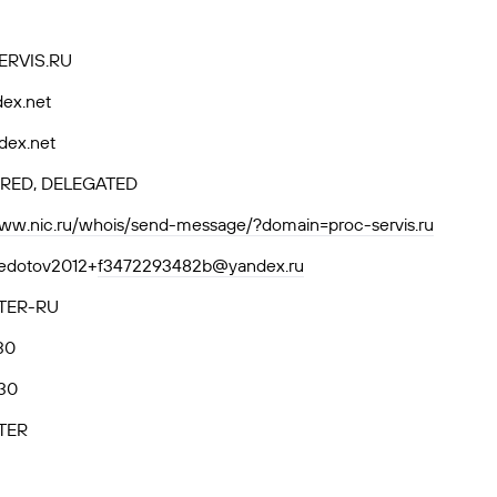
ERVIS.RU
dex.net
dex.net
RED, DELEGATED
www.nic.ru/whois/send-message/?domain=proc-servis.ru
-fedotov2012+
f3472293482b@yandex.ru
TER-RU
30
30
TER