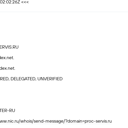
T02:02:26Z <<<
ERVIS.RU
ex.net.
dex.net.
RED, DELEGATED, UNVERIFIED
TER-RU
www.nic.ru/whois/send-message/?domain=proc-servis.ru