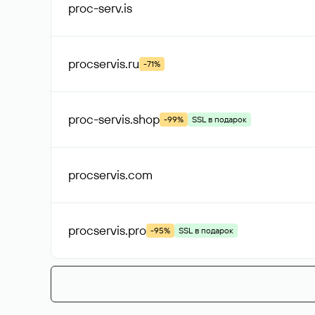
proc-serv
.is
procservis
.ru
-71%
proc-servis
.shop
-99%
SSL в подарок
procservis
.com
procservis
.pro
-95%
SSL в подарок