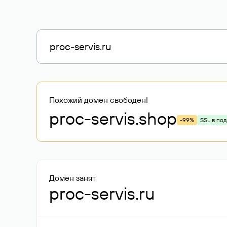
Похожий домен свободен!
proc-servis
.shop
-99%
SSL в по
Домен занят
proc-servis.ru