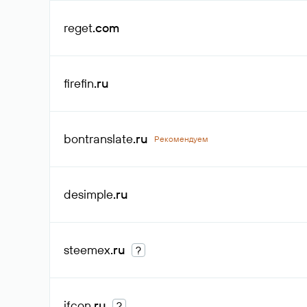
reget
.com
firefin
.ru
bontranslate
.ru
Рекомендуем
desimple
.ru
steemex
.ru
?
ifcon
.ru
?