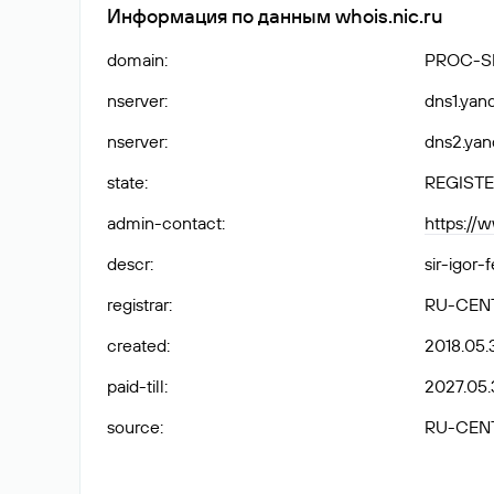
Информация по данным whois.nic.ru
domain
:
PROC-S
nserver
:
dns1.yan
nserver
:
dns2.yan
state
:
REGISTE
admin-contact
:
https://
descr
:
sir-igor
registrar
:
RU-CEN
created
:
2018.05.
paid-till
:
2027.05.
source
:
RU-CEN