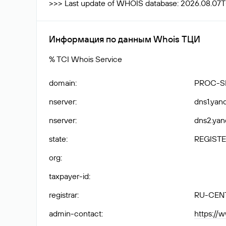
>>> Last update of WHOIS database: 2026.08.07
Информация по данным Whois ТЦИ
% TCI Whois Service
domain
:
PROC-S
nserver
:
dns1.yand
nserver
:
dns2.yan
state
:
REGISTE
org
:
taxpayer-id
:
registrar
:
RU-CEN
admin-contact
:
https://