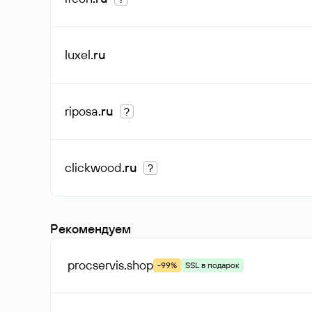
luxel
.ru
riposa
.ru
?
clickwood
.ru
?
Рекомендуем
procservis
.shop
-99%
SSL в подарок