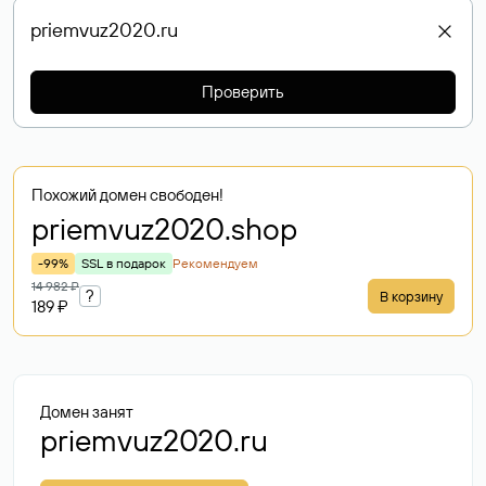
Проверить
Похожий домен свободен!
priemvuz2020
.shop
-99%
SSL в подарок
Рекомендуем
14 982 ₽
?
В корзину
189 ₽
Домен занят
priemvuz2020.ru