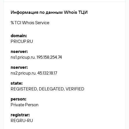
Информация по данным Whois ТЦИ
% TCI Whois Service
domain
:
PRICUP.RU
nserver
:
ns1.pricup.ru. 195.158.254.74
nserver
:
ns2.pricup.ru. 45.132.18.17
state
:
REGISTERED, DELEGATED, VERIFIED
person
:
Private Person
registrar
:
REGRU-RU