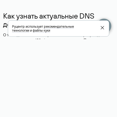
Как узнать актуальные DNS
домена
Руцентр использует
рекомендательные
технологии
и
файлы куки
О том, где можно посмотреть список DNS-серверов для
домена в сервисе Whois, мы написали выше. Порядок
действий такой же, как при определении хостинга: необходимо
ввести доменное имя в поисковую строку Whois, после
получения ответа найти поле «nserver». В нем указаны
актуальные DNS домена.
Расшифровка значения полей
для доменов .ru, .su и .рф:
«nserver»: список DNS-серверов, на которые делегирован
домен
«state»: статус домена (зарегистрирован, делегирован или