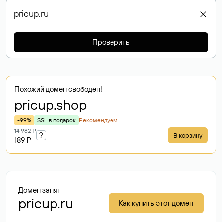
Проверить
Похожий домен свободен!
pricup
.shop
-99%
SSL в подарок
Рекомендуем
14 982 ₽
?
В корзину
189 ₽
Домен занят
pricup.ru
Как купить этот домен