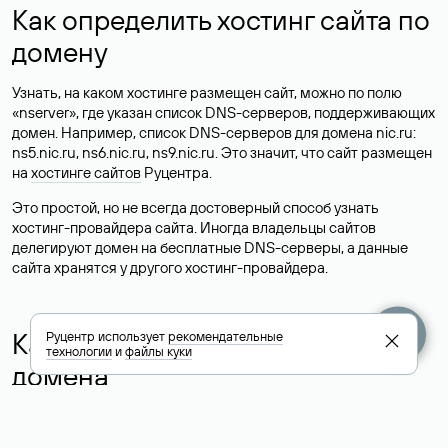
Как определить хостинг сайта по
домену
Узнать, на каком хостинге размещен сайт, можно по полю
«nserver», где указан список DNS-серверов, поддерживающих
домен. Например, список DNS-серверов для домена nic.ru:
ns5.nic.ru, ns6.nic.ru, ns9.nic.ru. Это значит, что сайт размещен
на
хостинге сайтов
Руцентра.
Это простой, но не всегда достоверный способ узнать
хостинг-провайдера сайта. Иногда владельцы сайтов
делегируют домен на бесплатные DNS-серверы, а данные
сайта хранятся у другого хостинг-провайдера.
Как узнать актуальные DNS
Руцентр использует
рекомендательные
технологии
и
файлы куки
домена
О том, где можно посмотреть список DNS-серверов для
домена в сервисе Whois, мы написали выше. Порядок