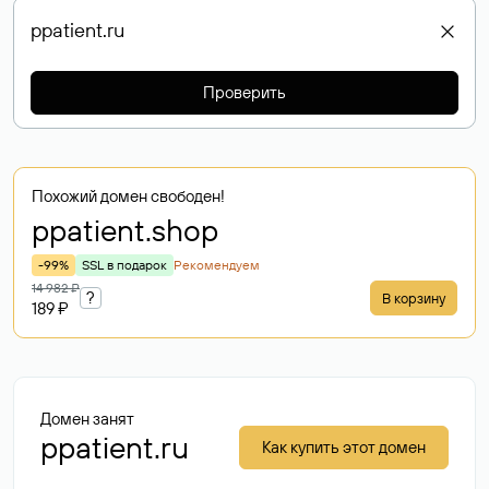
Проверить
Похожий домен свободен!
ppatient
.shop
-99%
SSL в подарок
Рекомендуем
14 982 ₽
?
В корзину
189 ₽
Домен занят
ppatient.ru
Как купить этот домен