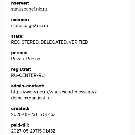
nserver
:
statuspage1.nic.ru.
nserver
:
statuspage2.nic.ru.
state
:
REGISTERED, DELEGATED, VERIFIED
person
:
Private Person
registrar
:
RU-CENTER-RU
admin-contact
:
https://www.nic.ru/whois/send-message/?
domain=ppatient.ru
created
:
2025-05-23T15:01:45Z
paid-till
:
2027-05-23T15:01:45Z