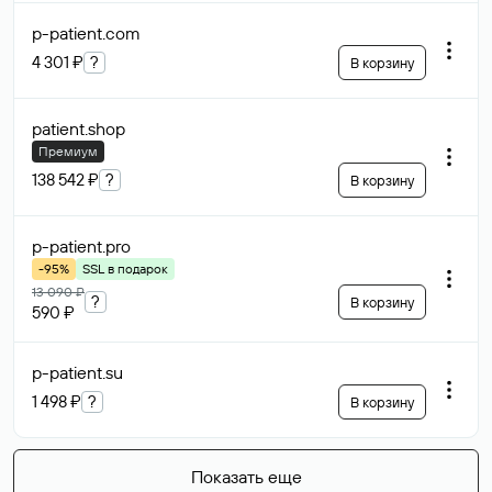
p-patient
.com
4 301 ₽
?
В корзину
patient
.shop
Премиум
138 542 ₽
?
В корзину
p-patient
.pro
-95%
SSL в подарок
13 090 ₽
?
В корзину
590 ₽
p-patient
.su
1 498 ₽
?
В корзину
Показать еще