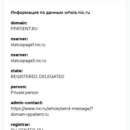
Информация по данным whois.nic.ru
domain
:
PPATIENT.RU
nserver
:
statuspage1.nic.ru
nserver
:
statuspage2.nic.ru
state
:
REGISTERED, DELEGATED
person
:
Private person
admin-contact
:
https://www.nic.ru/whois/send-message/?
domain=ppatient.ru
registrar
: