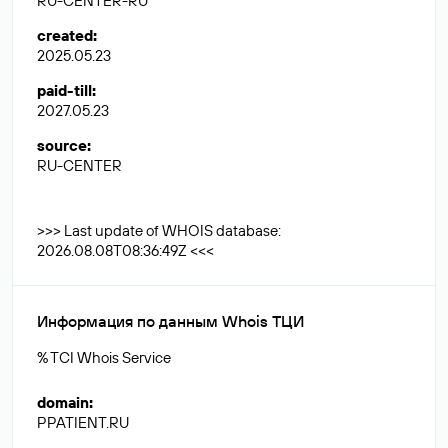
RU-CENTER-RU
created
:
2025.05.23
paid-till
:
2027.05.23
source
:
RU-CENTER
>>> Last update of WHOIS database:
2026.08.08T08:36:49Z <<<
Информация по данным Whois ТЦИ
% TCI Whois Service
domain
:
PPATIENT.RU