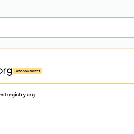
org
Освобождается
stregistry.org