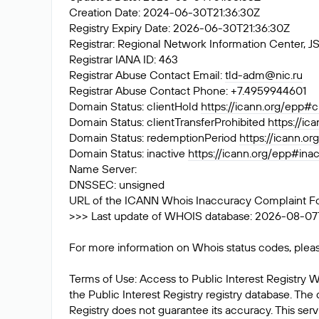
Creation Date: 2024-06-30T21:36:30Z
Registry Expiry Date: 2026-06-30T21:36:30Z
Registrar: Regional Network Information Center
Registrar IANA ID: 463
Registrar Abuse Contact Email:
tld-adm@nic.ru
Registrar Abuse Contact Phone: +7.4959944601
Domain Status: clientHold
https://icann.org/epp#c
Domain Status: clientTransferProhibited
https://ic
Domain Status: redemptionPeriod
https://icann.o
Domain Status: inactive
https://icann.org/epp#inac
Name Server:
DNSSEC: unsigned
URL of the ICANN Whois Inaccuracy Complaint F
>>> Last update of WHOIS database: 2026-08-07
For more information on Whois status codes, pleas
Terms of Use: Access to Public Interest Registry W
the Public Interest Registry registry database. The 
Registry does not guarantee its accuracy. This serv