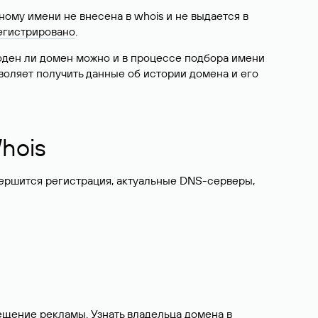
ому имени не внесена в whois и не выдается в
егистрировано
.
боден ли домен можно и в процессе подбора имени
воляет получить данные об истории домена и его
hois
вершится регистрация, актуальные DNS-серверы,
ещение рекламы. Узнать владельца домена в