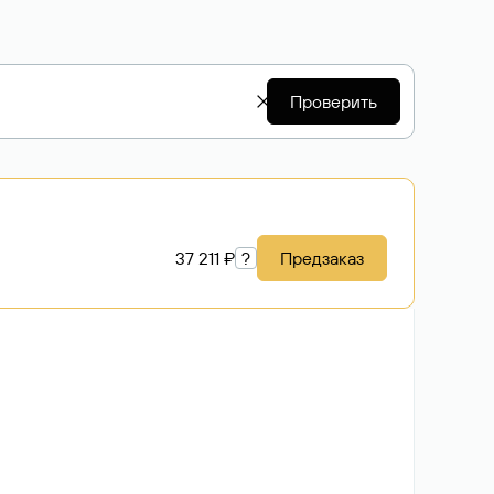
Проверить
37 211 ₽
?
Предзаказ