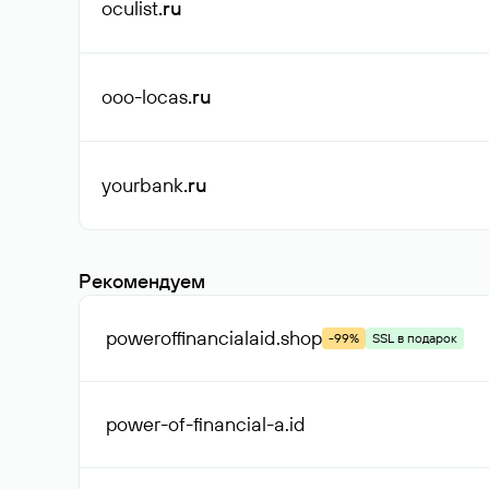
oculist
.ru
ooo-locas
.ru
yourbank
.ru
Рекомендуем
poweroffinancialaid
.shop
-99%
SSL в подарок
power-of-financial-a
.id