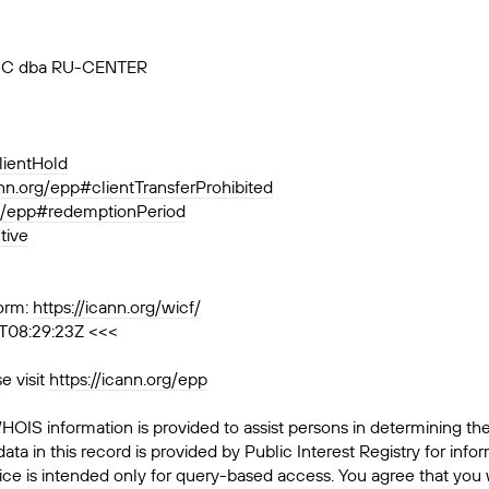
, JSC dba RU-CENTER
lientHold
ann.org/epp#clientTransferProhibited
rg/epp#redemptionPeriod
tive
orm:
https://icann.org/wicf/
T08:29:23Z <<<
e visit
https://icann.org/epp
HOIS information is provided to assist persons in determining th
data in this record is provided by Public Interest Registry for inf
ice is intended only for query-based access. You agree that you wi