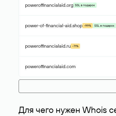
poweroffinancialaid
.org
SSL в подарок
power-of-financial-aid
.shop
-99%
SSL в подарок
poweroffinancialaid
.ru
-71%
poweroffinancialaid
.com
Для чего нужен Whois с