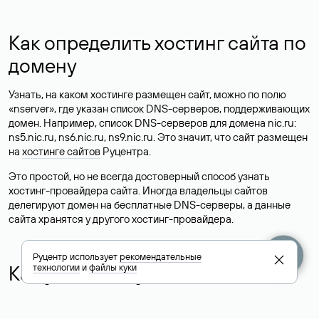
Как определить хостинг сайта по
домену
Узнать, на каком хостинге размещен сайт, можно по полю
«nserver», где указан список DNS-серверов, поддерживающих
домен. Например, список DNS-серверов для домена nic.ru:
ns5.nic.ru, ns6.nic.ru, ns9.nic.ru. Это значит, что сайт размещен
на
хостинге сайтов
Руцентра.
Это простой, но не всегда достоверный способ узнать
хостинг-провайдера сайта. Иногда владельцы сайтов
делегируют домен на бесплатные DNS-серверы, а данные
сайта хранятся у другого хостинг-провайдера.
Руцентр использует
рекомендательные
Как узнать актуальные DNS
технологии
и
файлы куки
домена