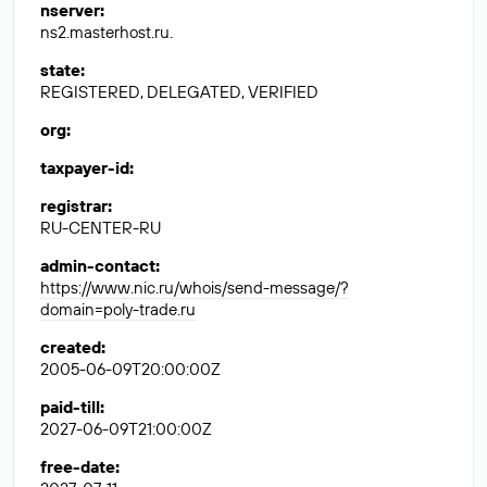
nserver
:
ns2.masterhost.ru.
state
:
REGISTERED, DELEGATED, VERIFIED
org
:
taxpayer-id
:
registrar
:
RU-CENTER-RU
admin-contact
:
https://www.nic.ru/whois/send-message/?
domain=poly-trade.ru
created
:
2005-06-09T20:00:00Z
paid-till
:
2027-06-09T21:00:00Z
free-date
: