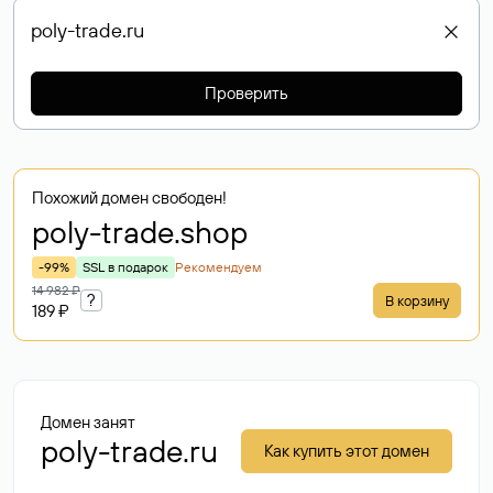
Проверить
Похожий домен свободен!
poly-trade
.shop
-99%
SSL в подарок
Рекомендуем
14 982 ₽
?
В корзину
189 ₽
Домен занят
poly-trade.ru
Как купить этот домен