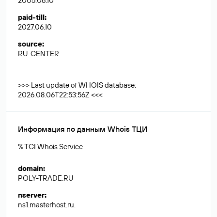
2005.06.10
paid-till
:
2027.06.10
source
:
RU-CENTER
>>> Last update of WHOIS database:
2026.08.06T22:53:56Z <<<
Информация по данным Whois ТЦИ
% TCI Whois Service
domain
:
POLY-TRADE.RU
nserver
:
ns1.masterhost.ru.