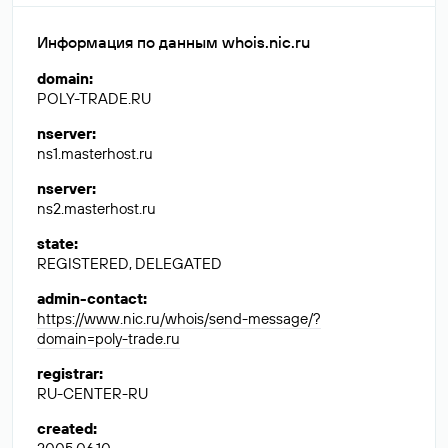
Информация по данным whois.nic.ru
domain
:
POLY-TRADE.RU
nserver
:
ns1.masterhost.ru
nserver
:
ns2.masterhost.ru
state
:
REGISTERED, DELEGATED
admin-contact
:
https://www.nic.ru/whois/send-message/?
domain=poly-trade.ru
registrar
:
RU-CENTER-RU
created
: