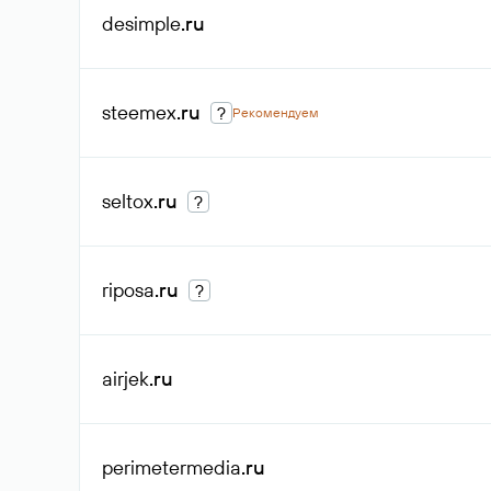
desimple
.ru
steemex
.ru
?
Рекомендуем
seltox
.ru
?
riposa
.ru
?
airjek
.ru
perimetermedia
.ru