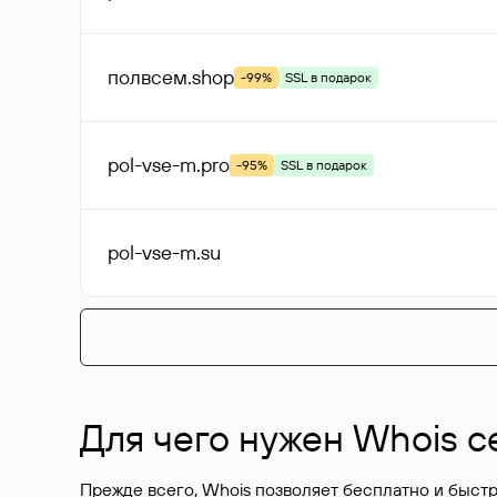
полвсем
.shop
-99%
SSL в подарок
pol-vse-m
.pro
-95%
SSL в подарок
pol-vse-m
.su
Для чего нужен Whois с
Прежде всего, Whois позволяет бесплатно и быстр