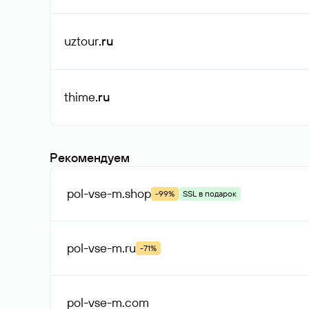
uztour
.ru
thime
.ru
Рекомендуем
pol-vse-m
.shop
-99%
SSL в подарок
pol-vse-m
.ru
-71%
pol-vse-m
.com