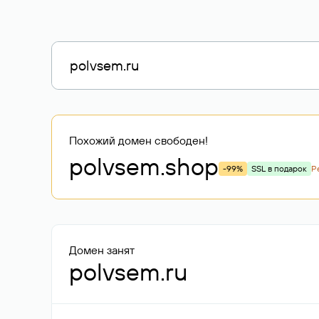
Похожий домен свободен!
polvsem
.shop
-99%
SSL в подарок
Р
Домен занят
polvsem.ru