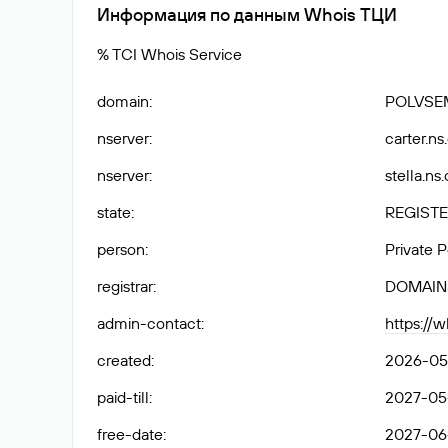
Информация по данным Whois ТЦИ
% TCI Whois Service
domain
:
POLVSE
nserver
:
carter.ns
nserver
:
stella.ns
state
:
REGISTE
person
:
Private 
registrar
:
DOMAIN
admin-contact
:
https://
created
:
2026-05
paid-till
:
2027-05
free-date
:
2027-06