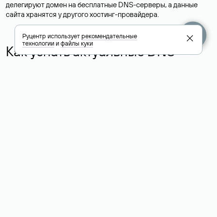
делегируют домен на бесплатные DNS-серверы, а данные
сайта хранятся у другого хостинг-провайдера.
Руцентр использует
рекомендательные
технологии
и
файлы куки
Как узнать актуальные DNS
домена
О том, где можно посмотреть список DNS-серверов для
домена в сервисе Whois, мы написали выше. Порядок
действий такой же, как при определении хостинга: необходимо
ввести доменное имя в поисковую строку Whois, после
получения ответа найти поле «nserver». В нем указаны
актуальные DNS домена.
Расшифровка значения полей
для доменов .ru, .su и .рф:
«nserver»: список DNS-серверов, на которые делегирован