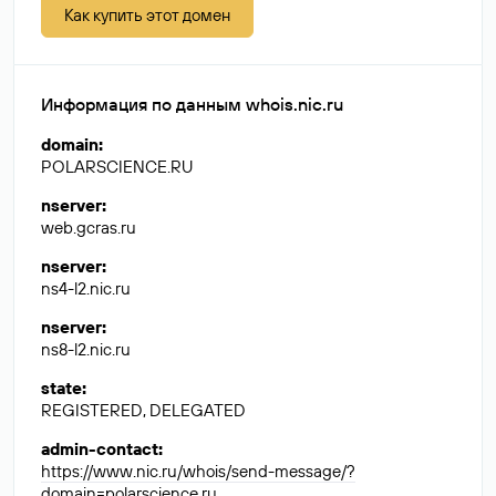
Как купить этот домен
Информация по данным whois.nic.ru
domain
:
POLARSCIENCE.RU
nserver
:
web.gcras.ru
nserver
:
ns4-l2.nic.ru
nserver
:
ns8-l2.nic.ru
state
:
REGISTERED, DELEGATED
admin-contact
:
https://www.nic.ru/whois/send-message/?
domain=polarscience.ru