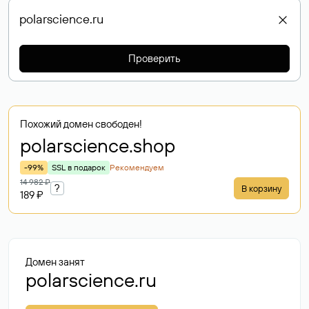
Проверить
Похожий домен свободен!
polarscience
.shop
-99%
SSL в подарок
Рекомендуем
14 982 ₽
?
В корзину
189 ₽
Домен занят
polarscience.ru