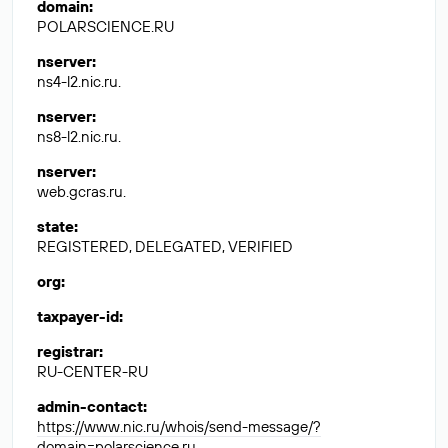
domain
:
POLARSCIENCE.RU
nserver
:
ns4-l2.nic.ru.
nserver
:
ns8-l2.nic.ru.
nserver
:
web.gcras.ru.
state
:
REGISTERED, DELEGATED, VERIFIED
org
:
taxpayer-id
:
registrar
:
RU-CENTER-RU
admin-contact
:
https://www.nic.ru/whois/send-message/?
domain=polarscience.ru