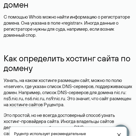
домен
С помощью Whois можно найти информацию о регистраторе
домена. Она указана в поле «registrar». Иногда данные о
регистраторе нужны для суда, например, если возник
доменный спор.
Как определить хостинг сайта по
домену
Узнать, на каком хостинге размещен сайт, можно по полю
«nserver», где указан список DNS-серверов, поддерживающих
домен. Например, список DNS-серверов для домена nic.ru:
ns5.nic.ru, ns6.nic.ru, ns9.nic.ru. Это значит, что сайт размещен
на
хостинге сайтов
Руцентра.
Это простой, но не всегда достоверный способ узнать
хостинг-провайдера сайта. Иногда владельцы сайтов
делегируют домен на бесплатные DNS-серверы, а данные
сайта хранятся у другого хостинг-провайдера.
Руцентр использует
рекомендательные