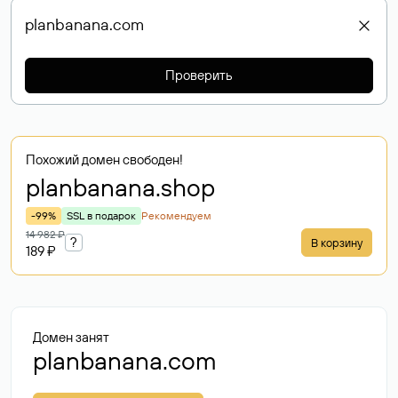
Проверить
Похожий домен свободен!
planbanana
.shop
-99%
SSL в подарок
Рекомендуем
14 982 ₽
?
В корзину
189 ₽
Домен занят
planbanana.com