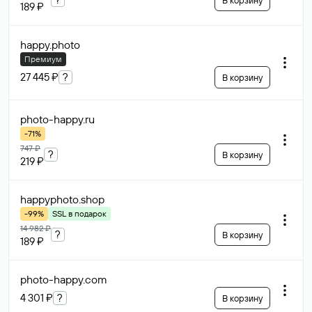
В корзину
189 ₽
happy
.photo
Премиум
27 445 ₽
?
В корзину
photo-happy
.ru
-71%
747 ₽
?
В корзину
219 ₽
happyphoto
.shop
-99%
SSL в подарок
14 982 ₽
?
В корзину
189 ₽
photo-happy
.com
4 301 ₽
?
В корзину