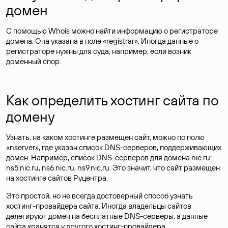
домен
С помощью Whois можно найти информацию о регистраторе
домена. Она указана в поле «registrar». Иногда данные о
регистраторе нужны для суда, например, если возник
доменный спор.
Как определить хостинг сайта по
домену
Узнать, на каком хостинге размещен сайт, можно по полю
«nserver», где указан список DNS-серверов, поддерживающих
домен. Например, список DNS-серверов для домена nic.ru:
ns5.nic.ru, ns6.nic.ru, ns9.nic.ru. Это значит, что сайт размещен
на
хостинге сайтов
Руцентра.
Это простой, но не всегда достоверный способ узнать
хостинг-провайдера сайта. Иногда владельцы сайтов
делегируют домен на бесплатные DNS-серверы, а данные
сайта хранятся у другого хостинг-провайдера.