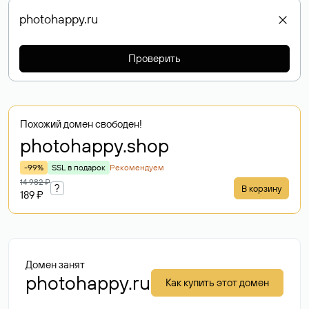
Проверить
Похожий домен свободен!
photohappy
.shop
-99%
SSL в подарок
Рекомендуем
14 982 ₽
?
В корзину
189 ₽
Домен занят
photohappy.ru
Как купить этот домен