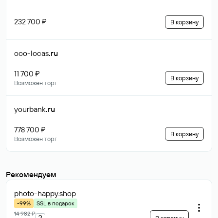
232 700 ₽
В корзину
ooo-locas
.ru
11 700 ₽
В корзину
Возможен торг
yourbank
.ru
778 700 ₽
В корзину
Возможен торг
Рекомендуем
photo-happy
.shop
-99%
SSL в подарок
14 982 ₽
?