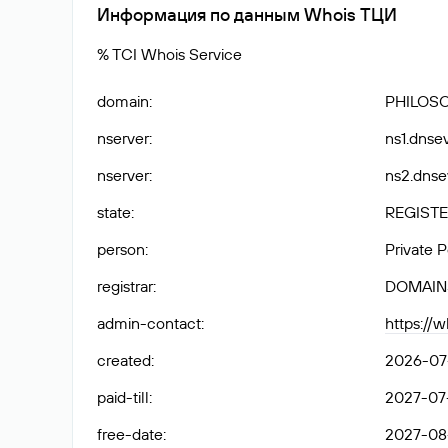
Информация по данным Whois ТЦИ
% TCI Whois Service
domain
:
PHILOS
nserver
:
ns1.dnse
nserver
:
ns2.dnse
state
:
REGISTE
person
:
Private 
registrar
:
DOMAIN
admin-contact
:
https://
created
:
2026-07
paid-till
:
2027-07-
free-date
:
2027-08