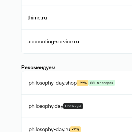
thime
.ru
accounting-service
.ru
Рекомендуем
philosophy-day
.shop
-99%
SSL в подарок
philosophy
.day
Премиум
philosophy-day
.ru
-71%