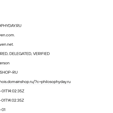
OPHYDAY.RU
ven.com.
ven.net.
RED, DELEGATED, VERIFIED
Person
SHOP-RU
whois.domainshop.ru/?c=philosophyday.ru
-01T14:02:35Z
01T14:02:35Z
-01