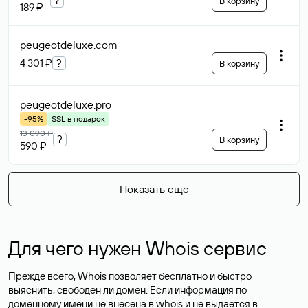
?
В корзину
189 ₽
peugeotdeluxe
.com
4 301 ₽
?
В корзину
peugeotdeluxe
.pro
-95%
SSL в подарок
13 090 ₽
?
В корзину
590 ₽
Показать еще
Для чего нужен Whois сервис
Прежде всего, Whois позволяет бесплатно и быстро
выяснить, свободен ли домен. Если информация по
доменному имени не внесена в whois и не выдается в