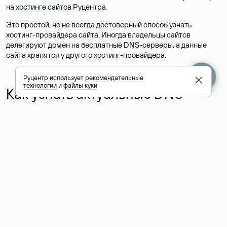
на
хостинге сайтов
Руцентра.
Это простой, но не всегда достоверный способ узнать
хостинг-провайдера сайта. Иногда владельцы сайтов
делегируют домен на бесплатные DNS-серверы, а данные
сайта хранятся у другого хостинг-провайдера.
Руцентр использует
рекомендательные
технологии
и
файлы куки
Как узнать актуальные DNS
домена
О том, где можно посмотреть список DNS-серверов для
домена в сервисе Whois, мы написали выше. Порядок
действий такой же, как при определении хостинга: необходимо
ввести доменное имя в поисковую строку Whois, после
получения ответа найти поле «nserver». В нем указаны
актуальные DNS домена.
Расшифровка значения полей