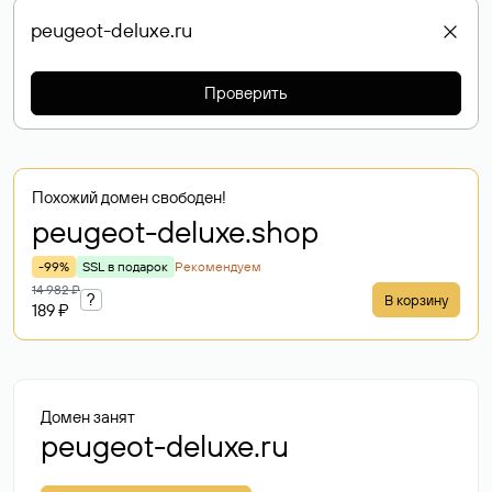
Проверить
Похожий домен свободен!
peugeot-deluxe
.shop
-99%
SSL в подарок
Рекомендуем
14 982 ₽
?
В корзину
189 ₽
Домен занят
peugeot-deluxe.ru