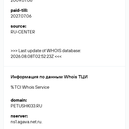
2009.07.06
paid-till
:
2027.07.06
source
:
RU-CENTER
>>> Last update of WHOIS database:
2026.08.08T02:52:23Z <<<
Информация по данным Whois ТЦИ
% TCI Whois Service
domain
:
PETUSHKI33.RU
nserver
:
ns1.agava.net.ru.