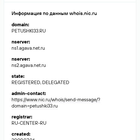
Информация по данным whois.nic.ru
domain
:
PETUSHKI33.RU
nserver
:
ns1.agava.net.ru
nserver
:
ns2.agava.net.ru
state
:
REGISTERED, DELEGATED
admin-contact
:
https://www.nic.ru/whois/send-message/?
domain=petushki33.ru
registrar
:
RU-CENTER-RU
created
: