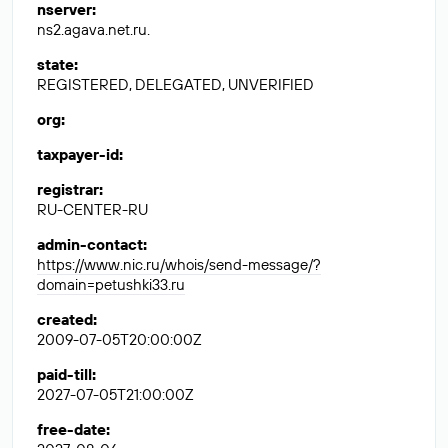
nserver
:
ns2.agava.net.ru.
state
:
REGISTERED, DELEGATED, UNVERIFIED
org
:
taxpayer-id
:
registrar
:
RU-CENTER-RU
admin-contact
:
https://www.nic.ru/whois/send-message/?
domain=petushki33.ru
created
:
2009-07-05T20:00:00Z
paid-till
:
2027-07-05T21:00:00Z
free-date
: