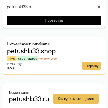
Проверить
Похожий домен свободен!
petushki33
.shop
-99%
SSL в подарок
Рекомендуем
14 982 ₽
?
В корзину
189 ₽
Домен занят
petushki33.ru
Как купить этот домен