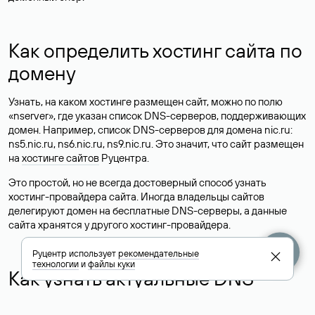
Как определить хостинг сайта по
домену
Узнать, на каком хостинге размещен сайт, можно по полю
«nserver», где указан список DNS-серверов, поддерживающих
домен. Например, список DNS-серверов для домена nic.ru:
ns5.nic.ru, ns6.nic.ru, ns9.nic.ru. Это значит, что сайт размещен
на
хостинге сайтов
Руцентра.
Это простой, но не всегда достоверный способ узнать
хостинг-провайдера сайта. Иногда владельцы сайтов
делегируют домен на бесплатные DNS-серверы, а данные
сайта хранятся у другого хостинг-провайдера.
Руцентр использует
рекомендательные
технологии
и
файлы куки
Как узнать актуальные DNS
домена