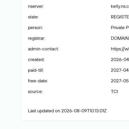
nserver
:
kelly.ns.
state
:
REGISTE
person
:
Private 
registrar
:
DOMAIN
admin-contact
:
https://
created
:
2026-04
paid-till
:
2027-04-
free-date
:
2027-05
source
:
TCI
Last updated on 2026-08-09T10:13:01Z