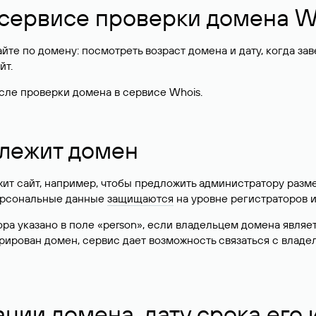
 сервисе проверки домена W
те по домену: посмотреть возраст домена и дату, когда за
йт.
сле проверки домена в сервисе Whois.
длежит домен
жит сайт, например, чтобы предложить администратору разм
персональные данные
защищаются
на уровне регистраторов 
атора указано в поле «person», если владельцем домена явля
истрирован домен, сервис дает возможность связаться с вла
ации домена, дату срока его