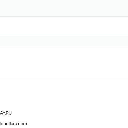
AY.RU
loudflare.com.