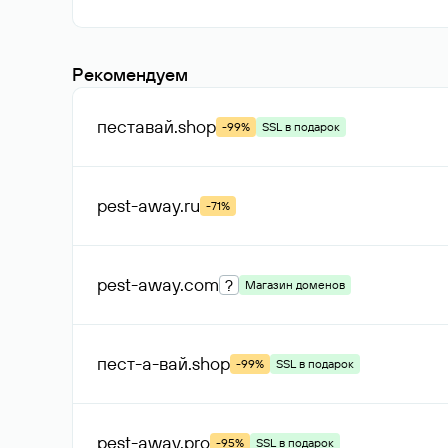
Рекомендуем
пеставай
.shop
-99%
SSL в подарок
pest-away
.ru
-71%
pest-away
.com
?
Магазин доменов
пест-а-вай
.shop
-99%
SSL в подарок
pest-away
.pro
-95%
SSL в подарок