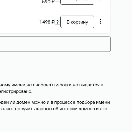
590 ₽
1 498 ₽
?
В корзину
ому имени не внесена в whois и не выдается в
егистрировано
.
боден ли домен можно и в процессе подбора имени
воляет получить данные об истории домена и его