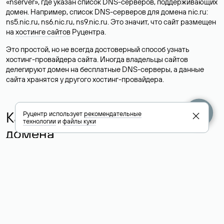
«nserver», где указан список DNS-серверов, поддерживающих
домен. Например, список DNS-серверов для домена nic.ru:
ns5.nic.ru, ns6.nic.ru, ns9.nic.ru. Это значит, что сайт размещен
на
хостинге сайтов
Руцентра.
Это простой, но не всегда достоверный способ узнать
хостинг-провайдера сайта. Иногда владельцы сайтов
делегируют домен на бесплатные DNS-серверы, а данные
сайта хранятся у другого хостинг-провайдера.
Как узнать актуальные DNS
Руцентр использует
рекомендательные
технологии
и
файлы куки
домена
О том, где можно посмотреть список DNS-серверов для
домена в сервисе Whois, мы написали выше. Порядок
действий такой же, как при определении хостинга: необходимо
ввести доменное имя в поисковую строку Whois, после
получения ответа найти поле «nserver». В нем указаны
актуальные DNS домена.