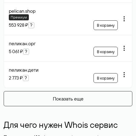
pelican
.shop
Премиум
553 928 ₽
?
В корзину
пеликан
.орг
5 061 ₽
?
В корзину
пеликан
.дети
2 773 ₽
?
В корзину
Показать еще
Для чего нужен Whois сервис