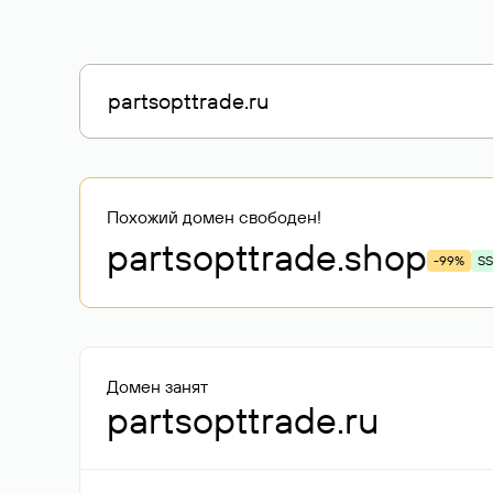
Похожий домен свободен!
partsopttrade
.shop
-99%
SS
Домен занят
partsopttrade.ru