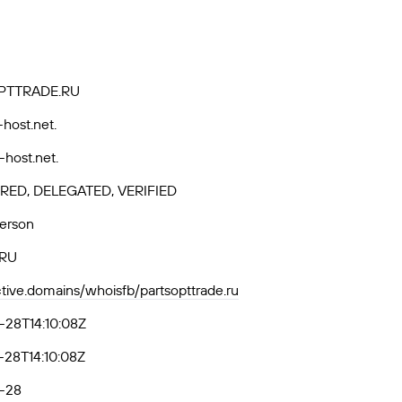
PTTRADE.RU
-host.net.
-host.net.
RED, DELEGATED, VERIFIED
Person
-RU
ctive.domains/whoisfb/partsopttrade.ru
-28T14:10:08Z
28T14:10:08Z
-28