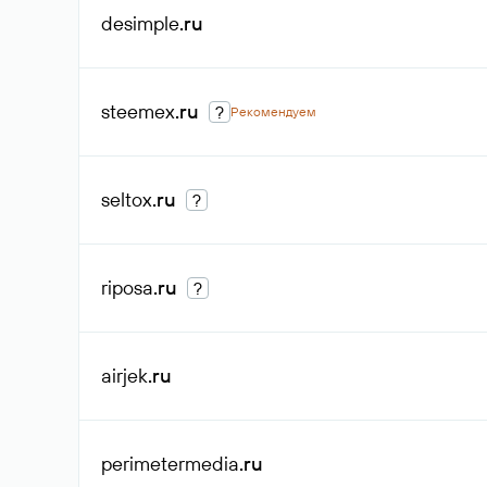
desimple
.ru
steemex
.ru
?
Рекомендуем
seltox
.ru
?
riposa
.ru
?
airjek
.ru
perimetermedia
.ru