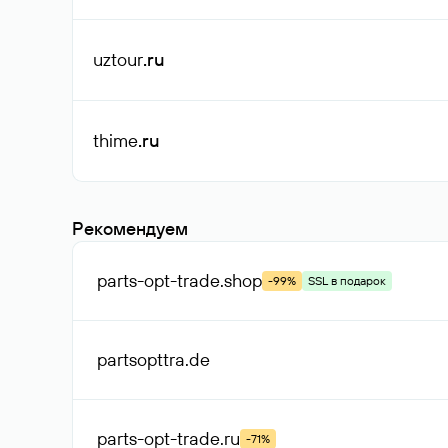
uztour
.ru
thime
.ru
Рекомендуем
parts-opt-trade
.shop
-99%
SSL в подарок
partsopttra
.de
parts-opt-trade
.ru
-71%