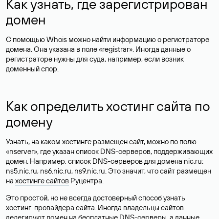
Как узнать, где зарегистрирован
домен
С помощью Whois можно найти информацию о регистраторе
домена. Она указана в поле «registrar». Иногда данные о
регистраторе нужны для суда, например, если возник
доменный спор.
Как определить хостинг сайта по
домену
Узнать, на каком хостинге размещен сайт, можно по полю
«nserver», где указан список DNS-серверов, поддерживающих
домен. Например, список DNS-серверов для домена nic.ru:
ns5.nic.ru, ns6.nic.ru, ns9.nic.ru. Это значит, что сайт размещен
на
хостинге сайтов
Руцентра.
Это простой, но не всегда достоверный способ узнать
хостинг-провайдера сайта. Иногда владельцы сайтов
делегируют домен на бесплатные DNS-серверы, а данные