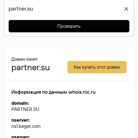
Проверить
Домен занят
partner.su
Как купить этот домен
Информация по данным whois.nic.ru
domain
:
PARTNER.SU
nserver
:
ns1.beget.com
nserver
: