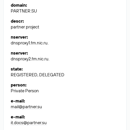
domain
:
PARTNER.SU
descr
:
partner project
nserver
:
dnsproxy1.fm.nic.ru.
nserver
:
dnsproxy2.fm.nic.ru.
state
:
REGISTERED, DELEGATED
person
:
Private Person
e-mail
:
mail@partner.su
e-mail
:
it.docs@partner.su