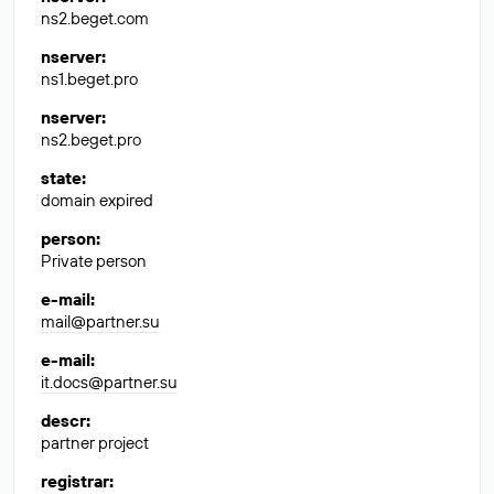
ns2.beget.com
nserver
:
ns1.beget.pro
nserver
:
ns2.beget.pro
state
:
domain expired
person
:
Private person
e-mail
:
mail@partner.su
e-mail
:
it.docs@partner.su
descr
:
partner project
registrar
: