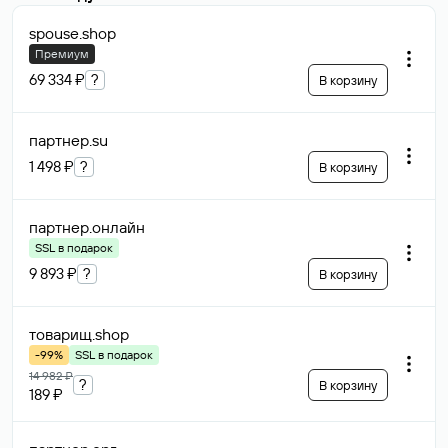
spouse
.shop
Премиум
69 334 ₽
?
В корзину
партнер
.su
1 498 ₽
?
В корзину
партнер
.онлайн
SSL в подарок
9 893 ₽
?
В корзину
товарищ
.shop
-99%
SSL в подарок
14 982 ₽
?
В корзину
189 ₽