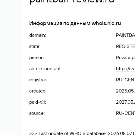
Информация по данным whois.nic.ru
domain
:
PAINTBA
state
:
REGISTE
person
:
Private 
admin-contact
:
https://
registrar
:
RU-CEN
created
:
2025.05
paid-till
:
2027.05.
source
:
RU-CEN
>>> Last update of WHOIS database: 2026.08.07T