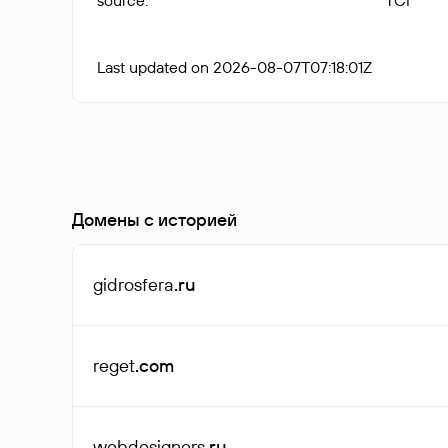
source
:
TCI
Last updated on 2026-08-07T07:18:01Z
Домены с историей
gidrosfera
.ru
reget
.com
webdesigners
.ru