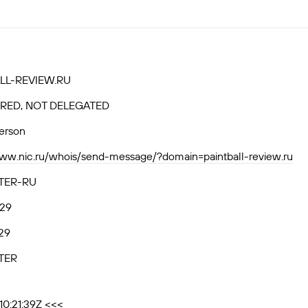
LL-REVIEW.RU
RED, NOT DELEGATED
person
www.nic.ru/whois/send-message/?domain=paintball-review.ru
TER-RU
.29
29
TER
10:21:39Z <<<