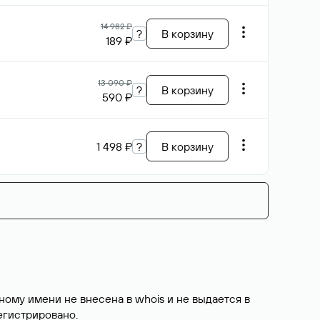
14 982 ₽
?
В корзину
189 ₽
13 090 ₽
?
В корзину
590 ₽
1 498 ₽
?
В корзину
ому имени не внесена в whois и не выдается в
егистрировано
.