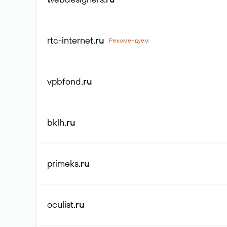
rtc-internet
.ru
Рекомендуем
vpbfond
.ru
bklh
.ru
primeks
.ru
oculist
.ru