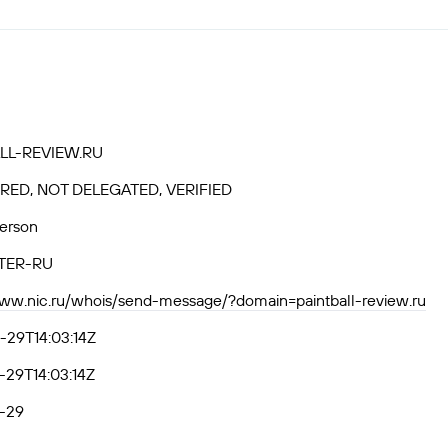
LL-REVIEW.RU
RED, NOT DELEGATED, VERIFIED
Person
TER-RU
www.nic.ru/whois/send-message/?domain=paintball-review.ru
-29T14:03:14Z
29T14:03:14Z
-29