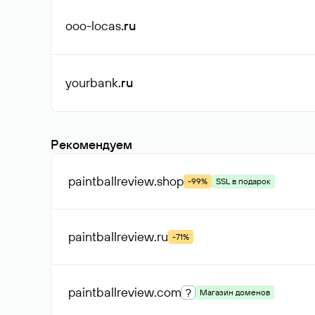
ooo-locas
.ru
yourbank
.ru
Рекомендуем
paintballreview
.shop
-99%
SSL в подарок
paintballreview
.ru
-71%
paintballreview
.com
?
Магазин доменов