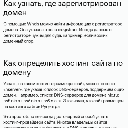
Как узнать, где зарегистрирован
домен
С помощью Whois можно найти информацию о регистраторе
домена. Она указана в поле «registrar». Иногда данные о
регистраторе нужны для суда, например, если возник
доменный спор.
Как определить хостинг сайта по
домену
Узнать, на каком хостинге размещен сайт, можно по полю
«nserver», где указан список DNS-серверов, поддерживающих
домен. Например, список DNS-серверов для домена nic.ru:
ns5.nic.ru, ns6.nic.ru, ns9.nic.ru. Это значит, что сайт размещен
на
хостинге сайтов
Руцентра.
Это простой, но не всегда достоверный способ узнать
хостинг-провайдера сайта. Иногда владельцы сайтов
делегируют домен на бесплатные DNS-серверы, а данные