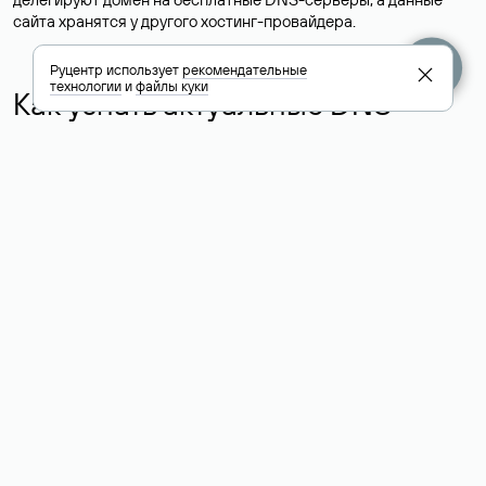
сайта хранятся у другого хостинг-провайдера.
Руцентр использует
рекомендательные
технологии
и
файлы куки
Как узнать актуальные DNS
домена
О том, где можно посмотреть список DNS-серверов для
домена в сервисе Whois, мы написали выше. Порядок
действий такой же, как при определении хостинга: необходимо
ввести доменное имя в поисковую строку Whois, после
получения ответа найти поле «nserver». В нем указаны
актуальные DNS домена.
Расшифровка значения полей
для доменов .ru, .su и .рф:
«nserver»: список DNS-серверов, на которые делегирован
домен