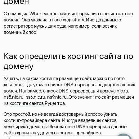
домен
С помощью Whois можно найти информацию о регистраторе
домена. Она указана в поле «registrar». Иногда данные о
регистраторе нужны для суда, например, если возник
доменный спор.
Как определить хостинг сайта по
домену
Узнать, на каком хостинге размещен сайт, можно по полю
«nserver», где указан список DNS-серверов, поддерживающих
домен. Например, список DNS-серверов для домена nic.ru:
ns5.nic.ru, ns6.nic.ru, ns9.nic.ru. Это значит, что сайт размещен
на
хостинге сайтов
Руцентра.
Это простой, но не всегда достоверный способ узнать
хостинг-провайдера сайта. Иногда владельцы сайтов
делегируют домен на бесплатные DNS-серверы, а данные
сайта хранятся у другого хостинг-провайдера.