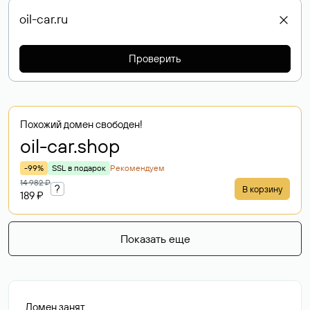
Проверить
Похожий домен свободен!
oil-car
.shop
-99%
SSL в подарок
Рекомендуем
14 982 ₽
?
В корзину
189 ₽
Показать еще
Домен занят