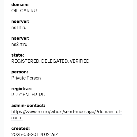
domain
:
OIL-CAR.RU
nserver
:
ns1.rf.ru.
nserver
:
ns2.rf.ru.
state
:
REGISTERED, DELEGATED, VERIFIED
person
:
Private Person
registrar
:
RU-CENTER-RU
admin-contact
:
https://www.nic.ru/whois/send-message/?domain=oil-
car.ru
created
:
2025-03-20T14:02:26Z