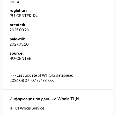
car.ru
registrar
:
RU-CENTER-RU
created
:
2025.03.20
paid-till
:
2027.03.20
source
:
RU-CENTER
>>> Last update of WHOIS database:
2026.08.07T07:37:18Z <<<
Информация по данным Whois ТЦИ
% TCI Whois Service