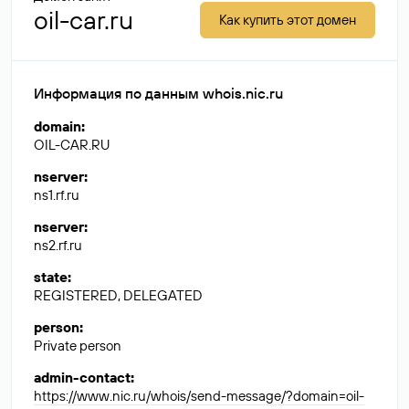
oil-car.ru
Как купить этот домен
Информация по данным whois.nic.ru
domain
:
OIL-CAR.RU
nserver
:
ns1.rf.ru
nserver
:
ns2.rf.ru
state
:
REGISTERED, DELEGATED
person
:
Private person
admin-contact
:
https://www.nic.ru/whois/send-message/?domain=oil-