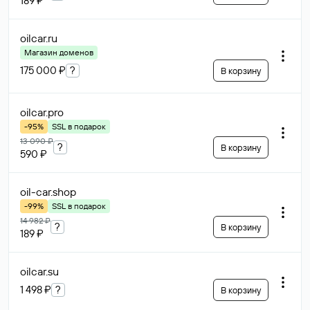
189 ₽
oilcar
.ru
Магазин доменов
175 000 ₽
?
В корзину
oilcar
.pro
-95%
SSL в подарок
13 090 ₽
?
В корзину
590 ₽
oil-car
.shop
-99%
SSL в подарок
14 982 ₽
?
В корзину
189 ₽
oilcar
.su
1 498 ₽
?
В корзину