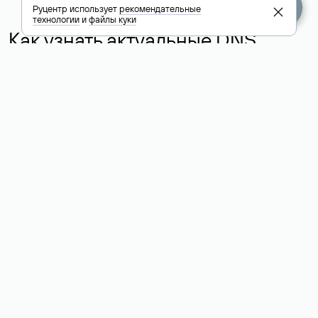
Руцентр использует
рекомендательные
технологии
и
файлы куки
Как узнать актуальные DNS
домена
О том, где можно посмотреть список DNS-серверов для
домена в сервисе Whois, мы написали выше. Порядок
действий такой же, как при определении хостинга: необходимо
ввести доменное имя в поисковую строку Whois, после
получения ответа найти поле «nserver». В нем указаны
актуальные DNS домена.
Расшифровка значения полей
для доменов .ru, .su и .рф:
«nserver»: список DNS-серверов, на которые делегирован
домен
«state»: статус домена (зарегистрирован, делегирован или