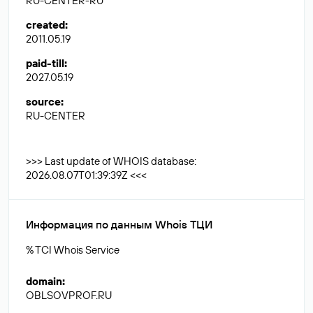
RU-CENTER-RU
created
:
2011.05.19
paid-till
:
2027.05.19
source
:
RU-CENTER
>>> Last update of WHOIS database:
2026.08.07T01:39:39Z <<<
Информация по данным Whois ТЦИ
% TCI Whois Service
domain
:
OBLSOVPROF.RU