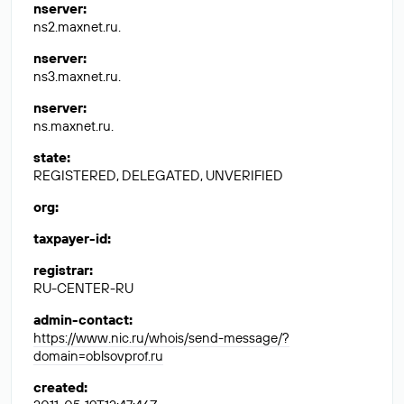
nserver
:
ns2.maxnet.ru.
nserver
:
ns3.maxnet.ru.
nserver
:
ns.maxnet.ru.
state
:
REGISTERED, DELEGATED, UNVERIFIED
org
:
taxpayer-id
:
registrar
:
RU-CENTER-RU
admin-contact
:
https://www.nic.ru/whois/send-message/?
domain=oblsovprof.ru
created
: