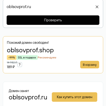
Проверить
Похожий домен свободен!
oblsovprof
.shop
-99%
SSL в подарок
Рекомендуем
14 982 ₽
?
В корзину
189 ₽
Домен занят
oblsovprof.ru
Как купить этот домен