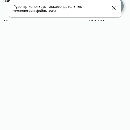
сайта хранятся у другого хостинг-провайдера.
Руцентр использует
рекомендательные
технологии
и
файлы куки
Как узнать актуальные DNS
домена
О том, где можно посмотреть список DNS-серверов для
домена в сервисе Whois, мы написали выше. Порядок
действий такой же, как при определении хостинга: необходимо
ввести доменное имя в поисковую строку Whois, после
получения ответа найти поле «nserver». В нем указаны
актуальные DNS домена.
Расшифровка значения полей
для доменов .ru, .su и .рф:
«nserver»: список DNS-серверов, на которые делегирован
домен