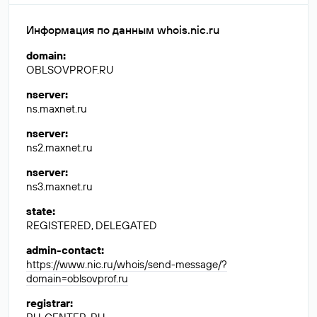
Информация по данным whois.nic.ru
domain
:
OBLSOVPROF.RU
nserver
:
ns.maxnet.ru
nserver
:
ns2.maxnet.ru
nserver
:
ns3.maxnet.ru
state
:
REGISTERED, DELEGATED
admin-contact
:
https://www.nic.ru/whois/send-message/?
domain=oblsovprof.ru
registrar
: