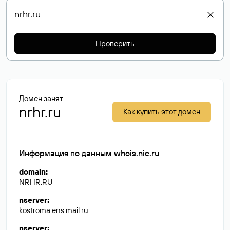
Проверить
Домен занят
nrhr.ru
Как купить этот домен
Информация по данным whois.nic.ru
domain
:
NRHR.RU
nserver
:
kostroma.ens.mail.ru
nserver
: