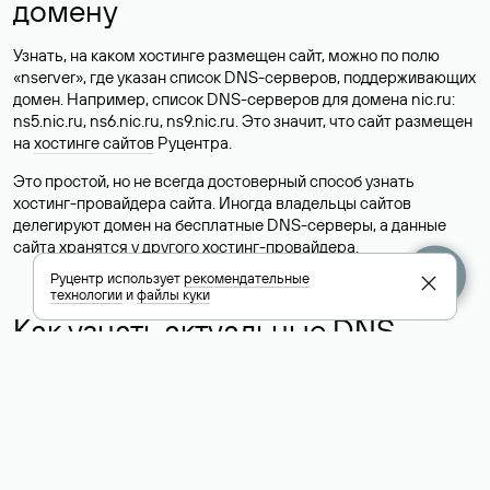
домену
Узнать, на каком хостинге размещен сайт, можно по полю
«nserver», где указан список DNS-серверов, поддерживающих
домен. Например, список DNS-серверов для домена nic.ru:
ns5.nic.ru, ns6.nic.ru, ns9.nic.ru. Это значит, что сайт размещен
на
хостинге сайтов
Руцентра.
Это простой, но не всегда достоверный способ узнать
хостинг-провайдера сайта. Иногда владельцы сайтов
делегируют домен на бесплатные DNS-серверы, а данные
сайта хранятся у другого хостинг-провайдера.
Руцентр использует
рекомендательные
технологии
и
файлы куки
Как узнать актуальные DNS
домена
О том, где можно посмотреть список DNS-серверов для
домена в сервисе Whois, мы написали выше. Порядок
действий такой же, как при определении хостинга: необходимо
ввести доменное имя в поисковую строку Whois, после