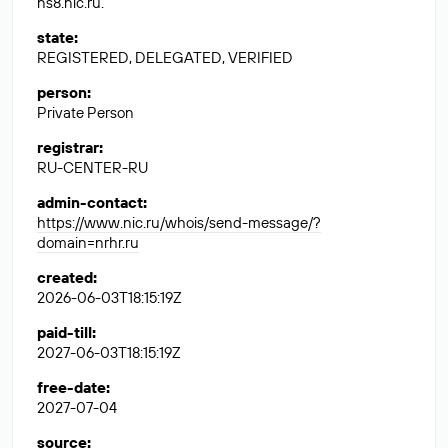
ns8.nic.ru.
state
:
REGISTERED, DELEGATED, VERIFIED
person
:
Private Person
registrar
:
RU-CENTER-RU
admin-contact
:
https://www.nic.ru/whois/send-message/?
domain=nrhr.ru
created
:
2026-06-03T18:15:19Z
paid-till
:
2027-06-03T18:15:19Z
free-date
:
2027-07-04
source
: