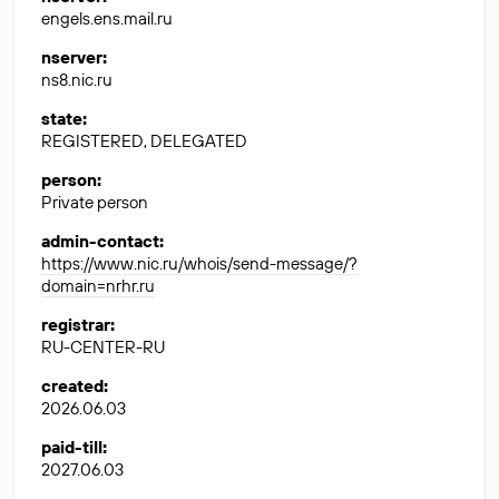
engels.ens.mail.ru
nserver
:
ns8.nic.ru
state
:
REGISTERED, DELEGATED
person
:
Private person
admin-contact
:
https://www.nic.ru/whois/send-message/?
domain=nrhr.ru
registrar
:
RU-CENTER-RU
created
:
2026.06.03
paid-till
:
2027.06.03