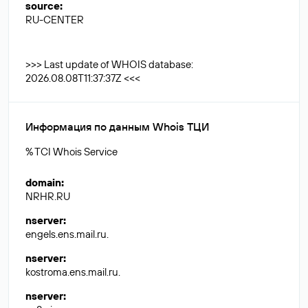
source
:
RU-CENTER
>>> Last update of WHOIS database:
2026.08.08T11:37:37Z <<<
Информация по данным Whois ТЦИ
% TCI Whois Service
domain
:
NRHR.RU
nserver
:
engels.ens.mail.ru.
nserver
:
kostroma.ens.mail.ru.
nserver
: