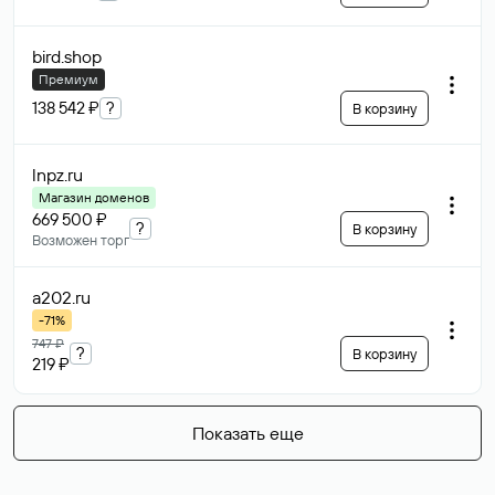
bird
.shop
Премиум
138 542 ₽
?
В корзину
lnpz
.ru
Магазин доменов
669 500 ₽
?
В корзину
Возможен торг
a202
.ru
-71%
747 ₽
?
В корзину
219 ₽
Показать еще