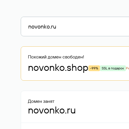
Похожий домен свободен!
novonko
.shop
-99%
SSL в подарок
Р
Домен занят
novonko.ru