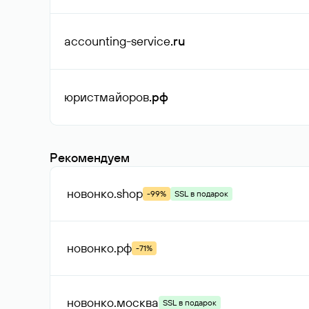
accounting-service
.ru
юристмайоров
.рф
Рекомендуем
новонко
.shop
-99%
SSL в подарок
новонко
.рф
-71%
новонко
.москва
SSL в подарок