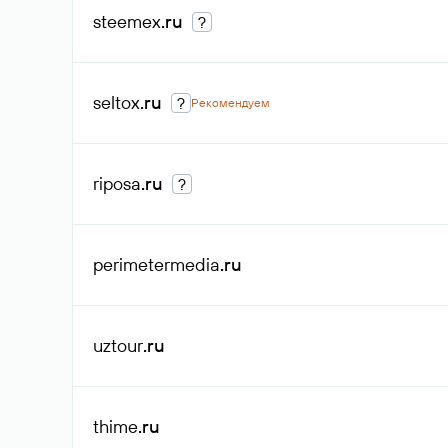
steemex
.ru
?
seltox
.ru
?
Рекомендуем
riposa
.ru
?
perimetermedia
.ru
uztour
.ru
thime
.ru