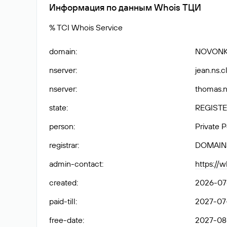
Информация по данным Whois ТЦИ
% TCI Whois Service
domain
:
NOVONK
nserver
:
jean.ns.c
nserver
:
thomas.n
state
:
REGISTE
person
:
Private 
registrar
:
DOMAIN
admin-contact
:
https://
created
:
2026-07-
paid-till
:
2027-07-
free-date
:
2027-08